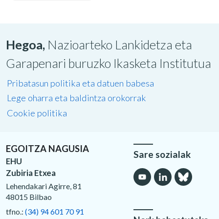
Hegoa,
Nazioarteko Lankidetza eta
Garapenari buruzko Ikasketa Institutua
Pribatasun politika eta datuen babesa
Lege oharra eta baldintza orokorrak
Cookie politika
EGOITZA NAGUSIA
Sare sozialak
EHU
Zubiria Etxea
Lehendakari Agirre, 81
48015 Bilbao
tfno.:
(34) 94 601 70 91