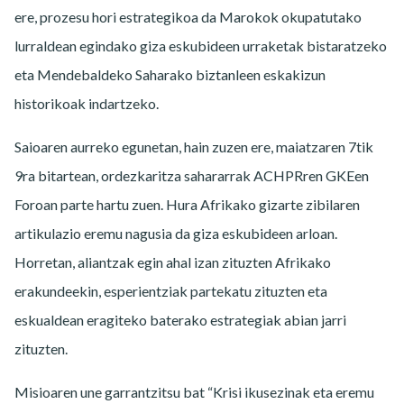
ere, prozesu hori estrategikoa da Marokok okupatutako
lurraldean egindako giza eskubideen urraketak bistaratzeko
eta Mendebaldeko Saharako biztanleen eskakizun
historikoak indartzeko.
Saioaren aurreko egunetan, hain zuzen ere, maiatzaren 7tik
9ra bitartean, ordezkaritza sahararrak ACHPRren GKEen
Foroan parte hartu zuen. Hura Afrikako gizarte zibilaren
artikulazio eremu nagusia da giza eskubideen arloan.
Horretan, aliantzak egin ahal izan zituzten Afrikako
erakundeekin, esperientziak partekatu zituzten eta
eskualdean eragiteko baterako estrategiak abian jarri
zituzten.
Misioaren une garrantzitsu bat “Krisi ikusezinak eta eremu