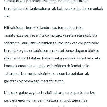
aurkikuntzak partekatu zituzten, baita okupatutako
lurraldeetan biztanle sahararrak babesteko dauden erronkak
ere.
Hitzaldietan, bereziki landu zituzten nazioarteko
monitorizazioari ezarritako mugak, kazetari eta aktibista
sahararrek aurkitzen dituzten zailtasunak eta okupatutako
lurraldeko giza eskubideen urraketei buruz dagoen blokeo
informatiboa. Halaber, babes mekanismoak indartzeko eta
kontuak emateko eta giza eskubideen defendatzaile
sahararrei bermeak eskaintzeko neurri eraginkorrak
garatzeko premia azpimarratu zuten.
Misioak, gainera, gizarte zibil sahararraren parte-hartze
gero eta egonkorragoa finkatzen lagundu zuen giza