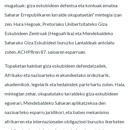
mugatuak: giza eskubideen defentsa eta kontuak ematea
Saharar Errepublikaren lurralde okupatuetan” mintegia izan
zen. Hura Hegoak, Pretoriako Unibertsitateko Giza
Eskubideen Zentroak (Hegoafrika) eta Mendebaldeko
Saharako Giza Eskubideei buruzko Lantaldeak antolatu
zuten, ACHPRren 87. saioaren esparruan.
Topaketan hainbat giza eskubideen defendatzailek,
Afrikako eta nazioarteko erakundeetako ordezkarik,
akademikok, legelarik eta hedabidek parte hartu zuten. Hala,
mintegian zehar, okupatutako lurraldeko giza eskubideen
egoerari, Mendebaldeko Saharan aplikatzekoa den
nazioarteko esparru juridikori, eta babes mekanismo
afrikarren eta internazionalen obligazioei buruzko ikerketen