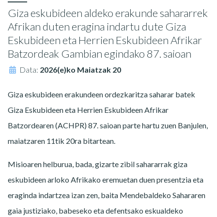
Giza eskubideen aldeko erakunde sahararrek
Afrikan duten eragina indartu dute Giza
Eskubideen eta Herrien Eskubideen Afrikar
Batzordeak Gambian egindako 87. saioan
Data:
2026(e)ko Maiatzak 20
Giza eskubideen erakundeen ordezkaritza saharar batek
Giza Eskubideen eta Herrien Eskubideen Afrikar
Batzordearen (ACHPR) 87. saioan parte hartu zuen Banjulen,
maiatzaren 11tik 20ra bitartean.
Misioaren helburua, bada, gizarte zibil sahararrak giza
eskubideen arloko Afrikako eremuetan duen presentzia eta
eraginda indartzea izan zen, baita Mendebaldeko Sahararen
gaia justiziako, babeseko eta defentsako eskualdeko