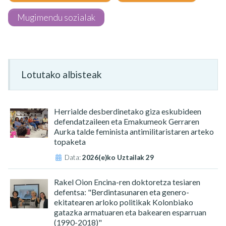
Mugimendu sozialak
Lotutako albisteak
Herrialde desberdinetako giza eskubideen
defendatzaileen eta Emakumeok Gerraren
Aurka talde feminista antimilitaristaren arteko
topaketa
Data:
2026(e)ko Uztailak 29
Rakel Oion Encina-ren doktoretza tesiaren
defentsa: "Berdintasunaren eta genero-
ekitatearen arloko politikak Kolonbiako
gatazka armatuaren eta bakearen esparruan
(1990-2018)"