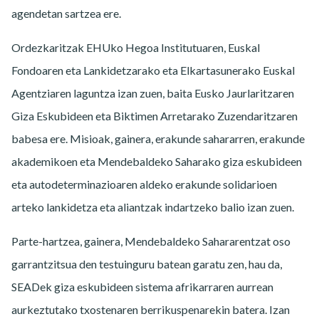
agendetan sartzea ere.
Ordezkaritzak EHUko Hegoa Institutuaren, Euskal
Fondoaren eta Lankidetzarako eta Elkartasunerako Euskal
Agentziaren laguntza izan zuen, baita Eusko Jaurlaritzaren
Giza Eskubideen eta Biktimen Arretarako Zuzendaritzaren
babesa ere. Misioak, gainera, erakunde sahararren, erakunde
akademikoen eta Mendebaldeko Saharako giza eskubideen
eta autodeterminazioaren aldeko erakunde solidarioen
arteko lankidetza eta aliantzak indartzeko balio izan zuen.
Parte-hartzea, gainera, Mendebaldeko Sahararentzat oso
garrantzitsua den testuinguru batean garatu zen, hau da,
SEADek giza eskubideen sistema afrikarraren aurrean
aurkeztutako txostenaren berrikuspenarekin batera. Izan