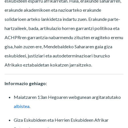
eskubideen esparru afrikarretan. Hala, erakunde sahararren,
erakunde akademikoen eta nazioarteko erakunde
solidarioen arteko lankidetza indartu zuen. Erakunde parte-
hartzaileek, bada, artikulazio horren garrantzi politikoa eta
ACHPRren garrantzia nabarmendu zituzten eragiteko eremu
gisa, hain zuzen ere, Mendebaldeko Sahararen gaia giza
eskubideei, justiziari eta autodeterminazioari buruzko
Afrikako eztabaidetan kokatzen jarraitzeko.
Informazio gehiago:
Maiatzaren 13an Hegoaren webgunean argitaratutako
albistea
.
Giza Eskubideen eta Herrien Eskubideen Afrikar