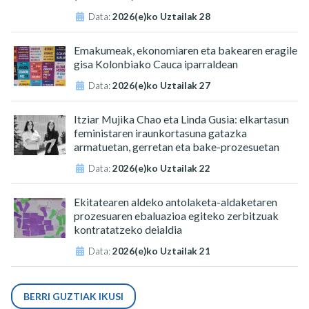
Data:
2026(e)ko Uztailak 28
Emakumeak, ekonomiaren eta bakearen eragile
gisa Kolonbiako Cauca iparraldean
Data:
2026(e)ko Uztailak 27
Itziar Mujika Chao eta Linda Gusia: elkartasun
feministaren iraunkortasuna gatazka
armatuetan, gerretan eta bake-prozesuetan
Data:
2026(e)ko Uztailak 22
Ekitatearen aldeko antolaketa-aldaketaren
prozesuaren ebaluazioa egiteko zerbitzuak
kontratatzeko deialdia
Data:
2026(e)ko Uztailak 21
BERRI GUZTIAK IKUSI