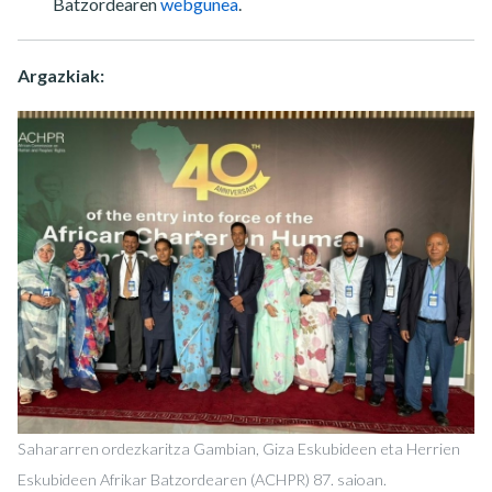
Batzordearen
webgunea
.
Argazkiak:
Sahararren ordezkaritza Gambian, Giza Eskubideen eta Herrien
Eskubideen Afrikar Batzordearen (ACHPR) 87. saioan.