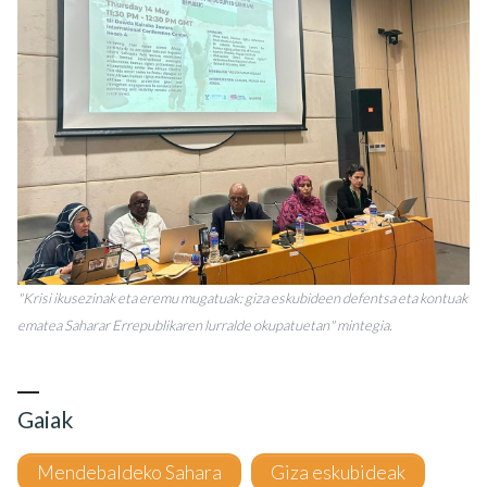
"Krisi ikusezinak eta eremu mugatuak: giza eskubideen defentsa eta kontuak
ematea Saharar Errepublikaren lurralde okupatuetan" mintegia.
Gaiak
Mendebaldeko Sahara
Giza eskubideak