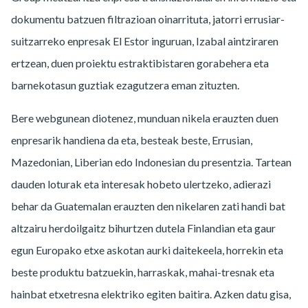
dokumentu batzuen filtrazioan oinarrituta, jatorri errusiar-
suitzarreko enpresak El Estor inguruan, Izabal aintziraren
ertzean, duen proiektu estraktibistaren gorabehera eta
barnekotasun guztiak ezagutzera eman zituzten.
Bere webgunean diotenez, munduan nikela erauzten duen
enpresarik handiena da eta, besteak beste, Errusian,
Mazedonian, Liberian edo Indonesian du presentzia. Tartean
dauden loturak eta interesak hobeto ulertzeko, adierazi
behar da Guatemalan erauzten den nikelaren zati handi bat
altzairu herdoilgaitz bihurtzen dutela Finlandian eta gaur
egun Europako etxe askotan aurki daitekeela, horrekin eta
beste produktu batzuekin, harraskak, mahai-tresnak eta
hainbat etxetresna elektriko egiten baitira. Azken datu gisa,