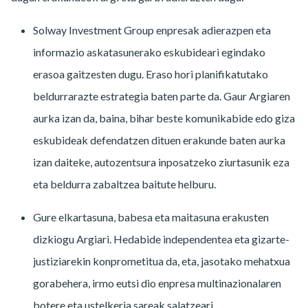
Solway Investment Group enpresak adierazpen eta
informazio askatasunerako eskubideari egindako
erasoa gaitzesten dugu. Eraso hori planifikatutako
beldurrarazte estrategia baten parte da. Gaur Argiaren
aurka izan da, baina, bihar beste komunikabide edo giza
eskubideak defendatzen dituen erakunde baten aurka
izan daiteke, autozentsura inposatzeko ziurtasunik eza
eta beldurra zabaltzea baitute helburu.
Gure elkartasuna, babesa eta maitasuna erakusten
dizkiogu Argiari. Hedabide independentea eta gizarte-
justiziarekin konprometitua da, eta, jasotako mehatxua
gorabehera, irmo eutsi dio enpresa multinazionalaren
botere eta ustelkeria sareak salatzeari.