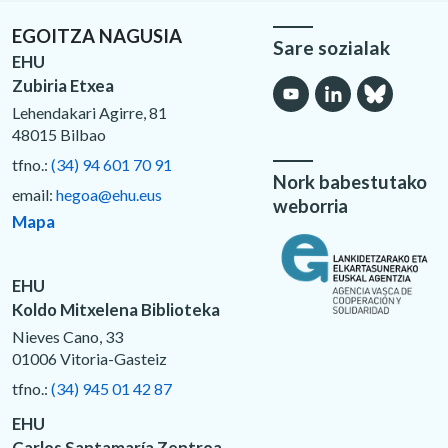
EGOITZA NAGUSIA
Sare sozialak
EHU
Zubiria Etxea
Lehendakari Agirre, 81
48015 Bilbao
tfno.:
(34) 94 601 70 91
Nork babestutako
email:
hegoa@ehu.eus
weborria
Mapa
EHU
Koldo Mitxelena Biblioteka
Nieves Cano, 33
01006 Vitoria-Gasteiz
tfno.:
(34) 945 01 42 87
EHU
Carlos Santamaría Zentroa