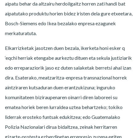
aipatu behar da altzairu herdoilgaitz horren zati handi bat
aipatutako produktu horien bidez iristen dela gure etxeetara,
Bosch-Siemens edo Ikea bezalako enpresa ezagunek
merkaturatuta.
Elkarrizketak jasotzen duen bezala, ikerketa honi esker q
‘eqchi herriak etengabe aurkeztu dituen eta sekula justiziarik
edo erreparaziorik jaso ez duten salaketak berretsi ahal izan
dira. Esaterako, meatzaritza-enpresa transnazional horrek
aintziraren kutsaduran duen erantzukizuna; inguruko
komunitateen biziraupenaren oinarri diren laboreei su
ematea horiek beren lurraldea uztea behartzeko; tokiko
liderrak erosteko funtsak edukitzea; edo Guatemalako
Polizia Nazionalari dirua bidaltzea, zeinak herritarren
gizarte-protesta ezberdinetan errepresio zuzena egiten