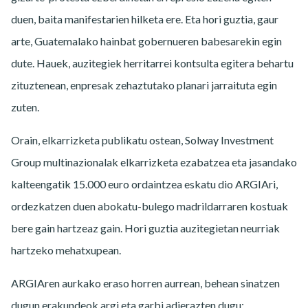
duen, baita manifestarien hilketa ere. Eta hori guztia, gaur
arte, Guatemalako hainbat gobernueren babesarekin egin
dute. Hauek, auzitegiek herritarrei kontsulta egitera behartu
zituztenean, enpresak zehaztutako planari jarraituta egin
zuten.
Orain, elkarrizketa publikatu ostean, Solway Investment
Group multinazionalak elkarrizketa ezabatzea eta jasandako
kalteengatik 15.000 euro ordaintzea eskatu dio ARGIAri,
ordezkatzen duen abokatu-bulego madrildarraren kostuak
bere gain hartzeaz gain. Hori guztia auzitegietan neurriak
hartzeko mehatxupean.
ARGIAren aurkako eraso horren aurrean, behean sinatzen
dugun erakundeok argi eta garbi adierazten dugu: