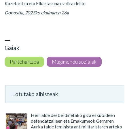
Kazetaritza eta Elkartasuna ez dira delitu
Donostia, 2023ko ekainaren 26a
Gaiak
Partehartzea
Mugimendu sozialak
Lotutako albisteak
Herrialde desberdinetako giza eskubideen
defendatzaileen eta Emakumeok Gerraren
Aurka talde feminista antimilitaristaren arteko