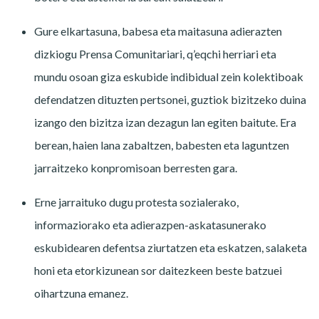
Gure elkartasuna, babesa eta maitasuna adierazten
dizkiogu Prensa Comunitariari, q’eqchi herriari eta
mundu osoan giza eskubide indibidual zein kolektiboak
defendatzen dituzten pertsonei, guztiok bizitzeko duina
izango den bizitza izan dezagun lan egiten baitute. Era
berean, haien lana zabaltzen, babesten eta laguntzen
jarraitzeko konpromisoan berresten gara.
Erne jarraituko dugu protesta sozialerako,
informaziorako eta adierazpen-askatasunerako
eskubidearen defentsa ziurtatzen eta eskatzen, salaketa
honi eta etorkizunean sor daitezkeen beste batzuei
oihartzuna emanez.