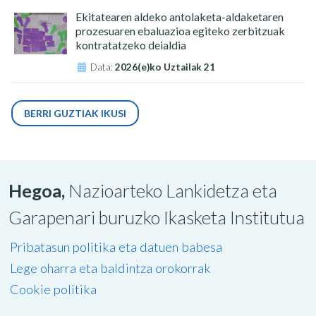
Ekitatearen aldeko antolaketa-aldaketaren
prozesuaren ebaluazioa egiteko zerbitzuak
kontratatzeko deialdia
Data:
2026(e)ko Uztailak 21
BERRI GUZTIAK IKUSI
Hegoa,
Nazioarteko Lankidetza eta
Garapenari buruzko Ikasketa Institutua
Pribatasun politika eta datuen babesa
Lege oharra eta baldintza orokorrak
Cookie politika