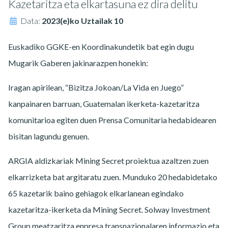
Kazetaritza eta elkartasuna ez dira delitu
Data:
2023(e)ko Uztailak 10
Euskadiko GGKE-en Koordinakundetik bat egin dugu
Mugarik Gaberen jakinarazpen honekin:
Iragan apirilean, “Bizitza Jokoan/La Vida en Juego”
kanpainaren barruan, Guatemalan ikerketa-kazetaritza
komunitarioa egiten duen Prensa Comunitaria hedabidearen
bisitan lagundu genuen.
ARGIA aldizkariak Mining Secret proiektua azaltzen zuen
elkarrizketa bat argitaratu zuen. Munduko 20 hedabidetako
65 kazetarik baino gehiagok elkarlanean egindako
kazetaritza-ikerketa da Mining Secret. Solway Investment
Group meatzaritza enpresa transnazionalaren informazio eta