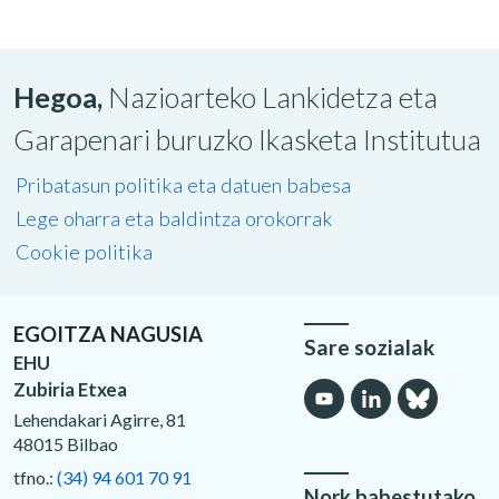
Hegoa,
Nazioarteko Lankidetza eta
Garapenari buruzko Ikasketa Institutua
Pribatasun politika eta datuen babesa
Lege oharra eta baldintza orokorrak
Cookie politika
EGOITZA NAGUSIA
Sare sozialak
EHU
Zubiria Etxea
Lehendakari Agirre, 81
48015 Bilbao
tfno.:
(34) 94 601 70 91
Nork babestutako