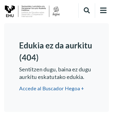
Edukia ez da aurkitu
(404)
Sentitzen dugu, baina ez dugu
aurkitu eskatutako edukia.
Accede al Buscador Hegoa +