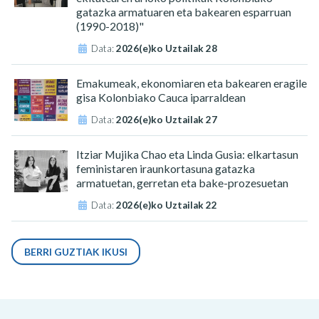
gatazka armatuaren eta bakearen esparruan
(1990-2018)"
Data:
2026(e)ko Uztailak 28
Emakumeak, ekonomiaren eta bakearen eragile
gisa Kolonbiako Cauca iparraldean
Data:
2026(e)ko Uztailak 27
Itziar Mujika Chao eta Linda Gusia: elkartasun
feministaren iraunkortasuna gatazka
armatuetan, gerretan eta bake-prozesuetan
Data:
2026(e)ko Uztailak 22
BERRI GUZTIAK IKUSI