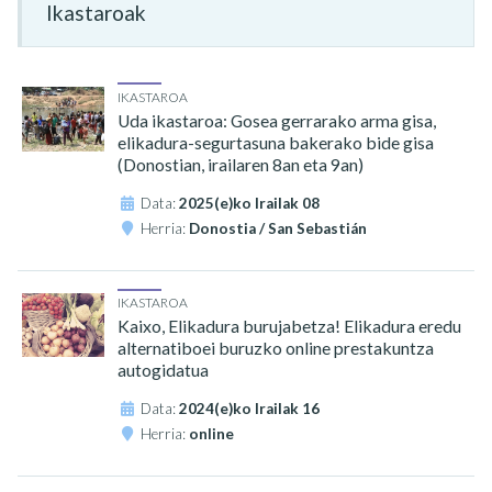
Ikastaroak
IKASTAROA
Uda ikastaroa: Gosea gerrarako arma gisa,
elikadura-segurtasuna bakerako bide gisa
(Donostian, irailaren 8an eta 9an)
Data:
2025(e)ko Irailak 08
Herria:
Donostia / San Sebastián
IKASTAROA
Kaixo, Elikadura burujabetza! Elikadura eredu
alternatiboei buruzko online prestakuntza
autogidatua
Data:
2024(e)ko Irailak 16
Herria:
online