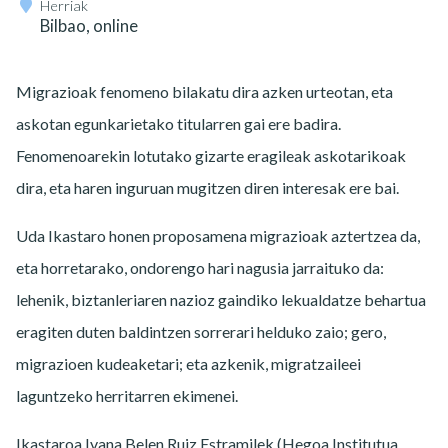
Herriak
Bilbao, online
Migrazioak fenomeno bilakatu dira azken urteotan, eta
askotan egunkarietako titularren gai ere badira.
Fenomenoarekin lotutako gizarte eragileak askotarikoak
dira, eta haren inguruan mugitzen diren interesak ere bai.
Uda Ikastaro honen proposamena migrazioak aztertzea da,
eta horretarako, ondorengo hari nagusia jarraituko da:
lehenik, biztanleriaren nazioz gaindiko lekualdatze behartua
eragiten duten baldintzen sorrerari helduko zaio; gero,
migrazioen kudeaketari; eta azkenik, migratzaileei
laguntzeko herritarren ekimenei.
Ikastaroa Ivana Belen Ruiz Estramilek (Hegoa Institutua,