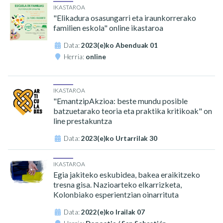
IKASTAROA
"Elikadura osasungarri eta iraunkorrerako
familien eskola" online ikastaroa
Data:
2023(e)ko Abenduak 01
Herria:
online
IKASTAROA
"EmantzipAkzioa: beste mundu posible
batzuetarako teoria eta praktika kritikoak" on
line prestakuntza
Data:
2023(e)ko Urtarrilak 30
IKASTAROA
Egia jakiteko eskubidea, bakea eraikitzeko
tresna gisa. Nazioarteko elkarrizketa,
Kolonbiako esperientzian oinarrituta
Data:
2022(e)ko Irailak 07