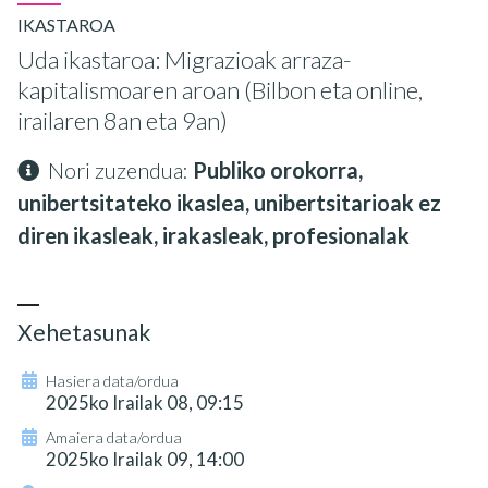
IKASTAROA
Uda ikastaroa: Migrazioak arraza-
kapitalismoaren aroan (Bilbon eta online,
irailaren 8an eta 9an)
Nori zuzendua:
Publiko orokorra,
unibertsitateko ikaslea, unibertsitarioak ez
diren ikasleak, irakasleak, profesionalak
Xehetasunak
Hasiera data/ordua
2025ko Irailak 08, 09:15
Amaiera data/ordua
2025ko Irailak 09, 14:00