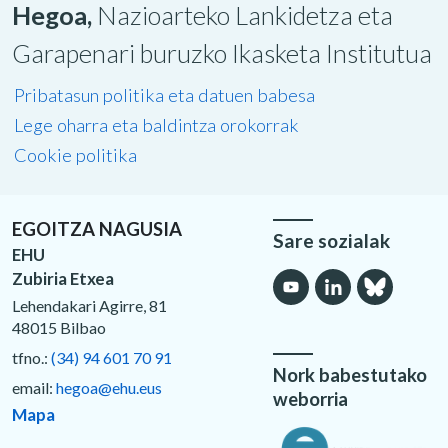
Hegoa,
Nazioarteko Lankidetza eta
Garapenari buruzko Ikasketa Institutua
Pribatasun politika eta datuen babesa
Lege oharra eta baldintza orokorrak
Cookie politika
EGOITZA NAGUSIA
Sare sozialak
EHU
Zubiria Etxea
Lehendakari Agirre, 81
48015 Bilbao
tfno.:
(34) 94 601 70 91
Nork babestutako
email:
hegoa@ehu.eus
weborria
Mapa