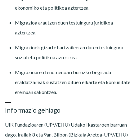
ekonomiko eta politikoa aztertzea.
Migrazioa arautzen duen testuinguru juridikoa
aztertzea.
Migrazioek gizarte hartzaileetan duten testuinguru
sozial eta politikoa aztertzea.
Migrazioaren fenomenoari buruzko begirada
eraldatzaileak sustatzen dituen elkarte eta komunitate
eremuan sakontzea.
Informazio gehiago
UIK Fundazioaren (UPV/EHU) Udako Ikastaroen barruan
dago. Irailak 8 eta 9an, Bilbon (Bizkaia Aretoa-UPV/EHU)