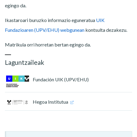
egingo da.
Ikastaroari buruzko informazio eguneratua
UIK
Fundazioaren (UPV/EHU) webgunean
kontsulta dezakezu.
Matrikula orri horretan bertan egingo da.
Laguntzaileak
Fundación UIK (UPV/EHU)
Hegoa Institutua