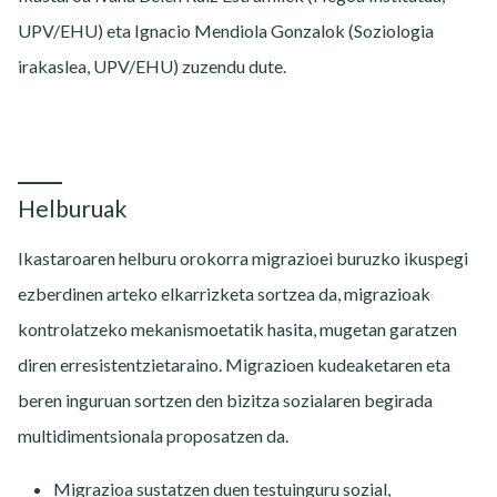
UPV/EHU) eta Ignacio Mendiola Gonzalok (Soziologia
irakaslea, UPV/EHU) zuzendu dute.
Helburuak
Ikastaroaren helburu orokorra migrazioei buruzko ikuspegi
ezberdinen arteko elkarrizketa sortzea da, migrazioak
kontrolatzeko mekanismoetatik hasita, mugetan garatzen
diren erresistentzietaraino. Migrazioen kudeaketaren eta
beren inguruan sortzen den bizitza sozialaren begirada
multidimentsionala proposatzen da.
Migrazioa sustatzen duen testuinguru sozial,