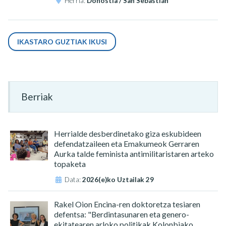
Herria:
Donostia / San Sebastián
IKASTARO GUZTIAK IKUSI
Berriak
Herrialde desberdinetako giza eskubideen
defendatzaileen eta Emakumeok Gerraren
Aurka talde feminista antimilitaristaren arteko
topaketa
Data:
2026(e)ko Uztailak 29
Rakel Oion Encina-ren doktoretza tesiaren
defentsa: "Berdintasunaren eta genero-
ekitatearen arloko politikak Kolonbiako