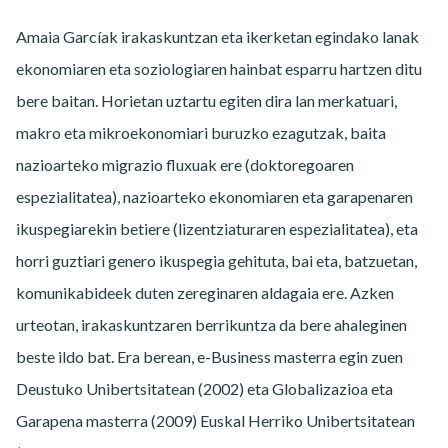
Amaia Garcíak irakaskuntzan eta ikerketan egindako lanak
ekonomiaren eta soziologiaren hainbat esparru hartzen ditu
bere baitan. Horietan uztartu egiten dira lan merkatuari,
makro eta mikroekonomiari buruzko ezagutzak, baita
nazioarteko migrazio fluxuak ere (doktoregoaren
espezialitatea), nazioarteko ekonomiaren eta garapenaren
ikuspegiarekin betiere (lizentziaturaren espezialitatea), eta
horri guztiari genero ikuspegia gehituta, bai eta, batzuetan,
komunikabideek duten zereginaren aldagaia ere. Azken
urteotan, irakaskuntzaren berrikuntza da bere ahaleginen
beste ildo bat. Era berean, e-Business masterra egin zuen
Deustuko Unibertsitatean (2002) eta Globalizazioa eta
Garapena masterra (2009) Euskal Herriko Unibertsitatean