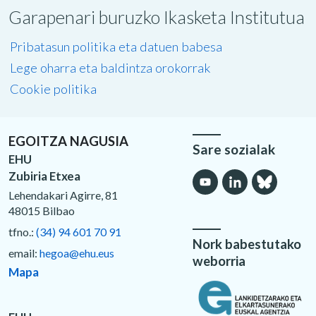
Garapenari buruzko Ikasketa Institutua
Pribatasun politika eta datuen babesa
Lege oharra eta baldintza orokorrak
Cookie politika
EGOITZA NAGUSIA
Sare sozialak
EHU
Zubiria Etxea
Lehendakari Agirre, 81
48015 Bilbao
tfno.:
(34) 94 601 70 91
Nork babestutako
email:
hegoa@ehu.eus
weborria
Mapa