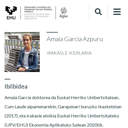
Amaia García Azpuru
IRAKASLE IKERLARIA
Ibilbidea
Amaia García doktorea da Euskal Herriko Unibertsitatean,
Cum Laude aipamenarekin, Garapenari buruzko Ikasketetan
(2017), eta irakasle atxikia Euskal Herriko Unibertsitateko
(UPV/EHU) Ekonomia Aplikatuko Sailean 2020tik.