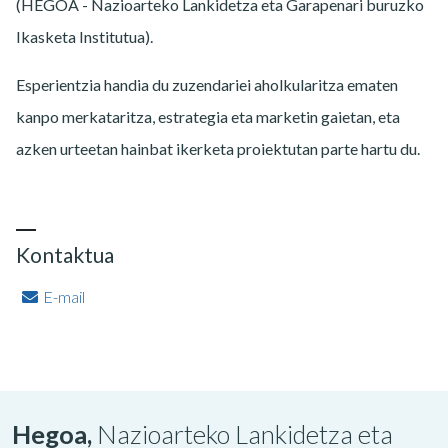
(HEGOA - Nazioarteko Lankidetza eta Garapenari buruzko
Ikasketa Institutua).
Esperientzia handia du zuzendariei aholkularitza ematen
kanpo merkataritza, estrategia eta marketin gaietan, eta
azken urteetan hainbat ikerketa proiektutan parte hartu du.
Kontaktua
E-mail
Hegoa,
Nazioarteko Lankidetza eta