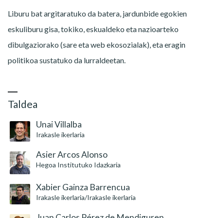
Liburu bat argitaratuko da batera, jardunbide egokien
eskuliburu gisa, tokiko, eskualdeko eta nazioarteko
dibulgaziorako (sare eta web ekosozialak), eta eragin
politikoa sustatuko da lurraldeetan.
Taldea
Unai Villalba
Irakasle ikerlaria
Asier Arcos Alonso
Hegoa Institutuko Idazkaria
Xabier Gainza Barrencua
Irakasle ikerlaria/Irakasle ikerlaria
Juan Carlos Pérez de Mendiguren