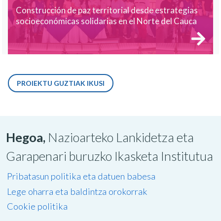
Construcción de paz territorial desde estrategias
socioeconómicas solidarias en el Norte del Cauca
PROIEKTU GUZTIAK IKUSI
Hegoa,
Nazioarteko Lankidetza eta
Garapenari buruzko Ikasketa Institutua
Pribatasun politika eta datuen babesa
Lege oharra eta baldintza orokorrak
Cookie politika