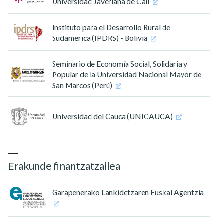
Universidad Javeriana de Cali
Instituto para el Desarrollo Rural de
Sudamérica (IPDRS) - Bolivia
Seminario de Economía Social, Solidaria y
Popular de la Universidad Nacional Mayor de
San Marcos (Perú)
Universidad del Cauca (UNICAUCA)
Erakunde finantzatzailea
Garapenerako Lankidetzaren Euskal Agentzia