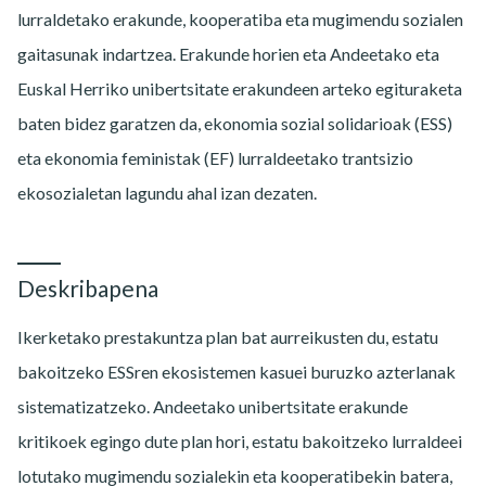
lurraldetako erakunde, kooperatiba eta mugimendu sozialen
gaitasunak indartzea. Erakunde horien eta Andeetako eta
Euskal Herriko unibertsitate erakundeen arteko egituraketa
baten bidez garatzen da, ekonomia sozial solidarioak (ESS)
eta ekonomia feministak (EF) lurraldeetako trantsizio
ekosozialetan lagundu ahal izan dezaten.
Deskribapena
Ikerketako prestakuntza plan bat aurreikusten du, estatu
bakoitzeko ESSren ekosistemen kasuei buruzko azterlanak
sistematizatzeko. Andeetako unibertsitate erakunde
kritikoek egingo dute plan hori, estatu bakoitzeko lurraldeei
lotutako mugimendu sozialekin eta kooperatibekin batera,