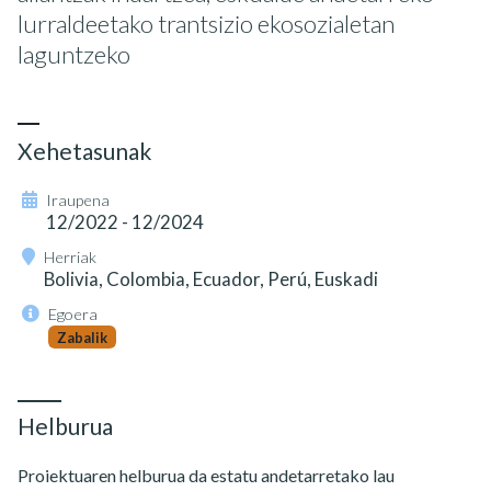
lurraldeetako trantsizio ekosozialetan
laguntzeko
Xehetasunak
Iraupena
12/2022 - 12/2024
Herriak
Bolivia, Colombia, Ecuador, Perú, Euskadi
Egoera
Zabalik
Helburua
Proiektuaren helburua da estatu andetarretako lau