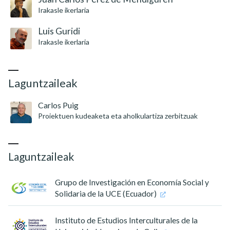
Irakasle ikerlaria
Luis Guridi
Irakasle ikerlaria
Laguntzaileak
Carlos Puig
Proiektuen kudeaketa eta aholkulartiza zerbitzuak
Laguntzaileak
Grupo de Investigación en Economía Social y
Solidaria de la UCE (Ecuador)
Instituto de Estudios Interculturales de la