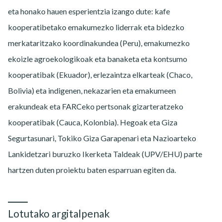
eta honako hauen esperientzia izango dute: kafe
kooperatibetako emakumezko liderrak eta bidezko
merkataritzako koordinakundea (Peru), emakumezko
ekoizle agroekologikoak eta banaketa eta kontsumo
kooperatibak (Ekuador), erlezaintza elkarteak (Chaco,
Bolivia) eta indigenen, nekazarien eta emakumeen
erakundeak eta FARCeko pertsonak gizarteratzeko
kooperatibak (Cauca, Kolonbia). Hegoak eta Giza
Segurtasunari, Tokiko Giza Garapenari eta Nazioarteko
Lankidetzari buruzko Ikerketa Taldeak (UPV/EHU) parte
hartzen duten proiektu baten esparruan egiten da.
Lotutako argitalpenak