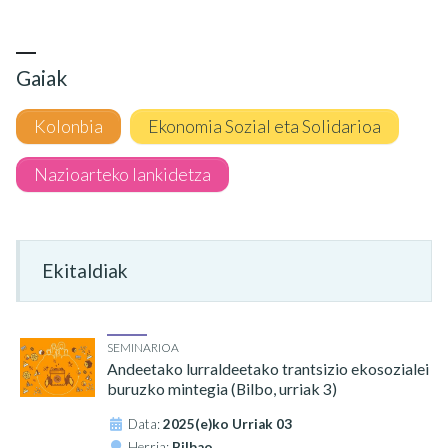
Gaiak
Kolonbia
Ekonomia Sozial eta Solidarioa
Nazioarteko lankidetza
Ekitaldiak
SEMINARIOA
Andeetako lurraldeetako trantsizio ekosozialei
buruzko mintegia (Bilbo, urriak 3)
Data:
2025(e)ko Urriak 03
Herria:
Bilbao