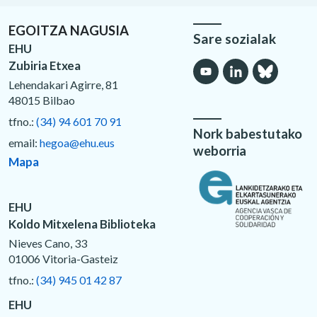
EGOITZA NAGUSIA
Sare sozialak
EHU
Zubiria Etxea
Lehendakari Agirre, 81
48015 Bilbao
tfno.:
(34) 94 601 70 91
Nork babestutako
email:
hegoa@ehu.eus
weborria
Mapa
EHU
Koldo Mitxelena Biblioteka
Nieves Cano, 33
01006 Vitoria-Gasteiz
tfno.:
(34) 945 01 42 87
EHU