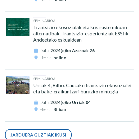
SEMINARIOA
Trantsizio ekosozialak eta krisi sistemikoari
alternatibak. Trantsizio-esperientziak ESStik
Andeetako eskualdean
Data:
2024(e)ko Azaroak 26
Herria:
online
SEMINARIOA
Urriak 4, Bilbo: Caucako trantsizio ekosozialei
eta bake-eraikuntzari buruzko mintegia
Data:
2024(e)ko Urriak 04
Herria:
Bilbao
JARDUERA GUZTIAK IKUSI