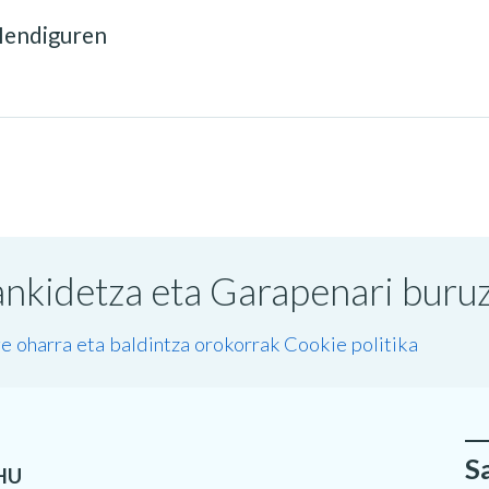
Mendiguren
nkidetza eta Garapenari buruzk
e oharra eta baldintza orokorrak
Cookie politika
S
HU