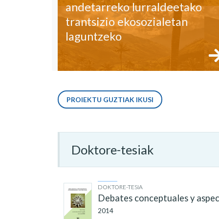
andetarreko lurraldeetako
trantsizio ekosozialetan
laguntzeko
PROIEKTU GUZTIAK IKUSI
Doktore-tesiak
DOKTORE-TESIA
Debates conceptuales y aspect
2014