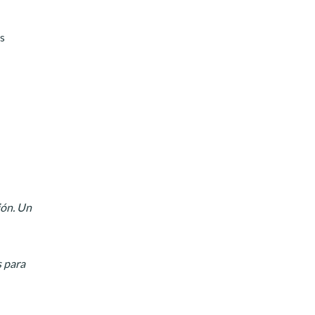
as
ión. Un
s para