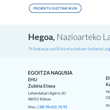
PROIEKTU GUZTIAK IKUSI
Hegoa,
Nazioarteko La
Pribatasun politika eta datuen babesa
Leg
EGOITZA NAGUSIA
E
EHU
K
Zubiria Etxea
Ni
Lehendakari Agirre, 81
01
48015 Bilbao
tf
tfno.:
(34) 94 601 70 91