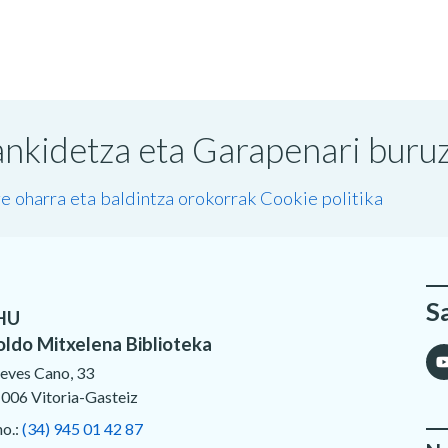
nkidetza eta Garapenari buruzk
e oharra eta baldintza orokorrak
Cookie politika
S
HU
oldo Mitxelena Biblioteka
eves Cano, 33
006 Vitoria-Gasteiz
no.:
(34) 945 01 42 87