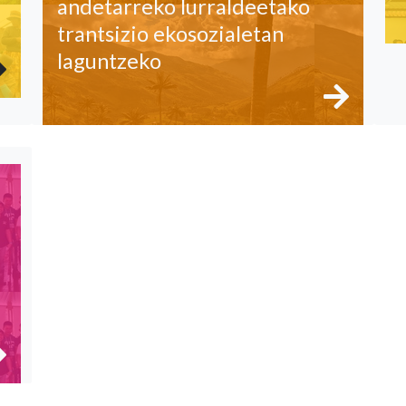
andetarreko lurraldeetako
trantsizio ekosozialetan
laguntzeko