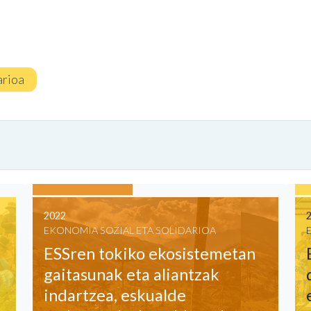
arioa
2022
EKONOMIA SOZIAL ETA SOLIDARIOA
ESSren tokiko ekosistemetan
gaitasunak eta aliantzak
indartzea, eskualde