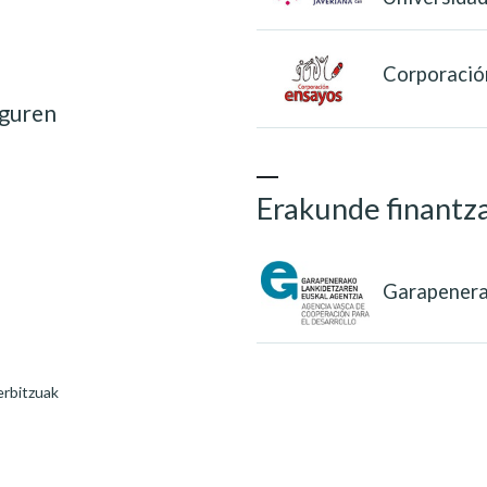
Corporació
iguren
Erakunde finantza
Garapenera
erbitzuak