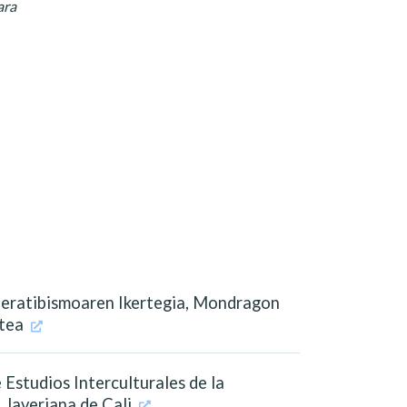
ara
peratibismoaren Ikertegia, Mondragon
atea
e Estudios Interculturales de la
 Javeriana de Cali