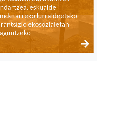
indartzea, eskualde
andetarreko lurraldeetako
trantsizio ekosozialetan
laguntzeko