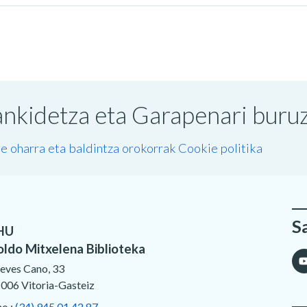
nkidetza eta Garapenari buruzk
e oharra eta baldintza orokorrak
Cookie politika
S
HU
oldo Mitxelena Biblioteka
eves Cano, 33
006 Vitoria-Gasteiz
no.:
(34) 945 01 42 87