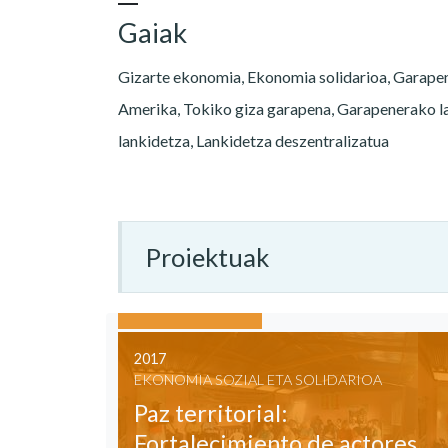
Gaiak
Gizarte ekonomia, Ekonomia solidarioa, Garape
Amerika, Tokiko giza garapena, Garapenerako 
lankidetza, Lankidetza deszentralizatua
Proiektuak
2017
EKONOMIA SOZIAL ETA SOLIDARIOA
Paz territorial:
Fortalecimiento de actores