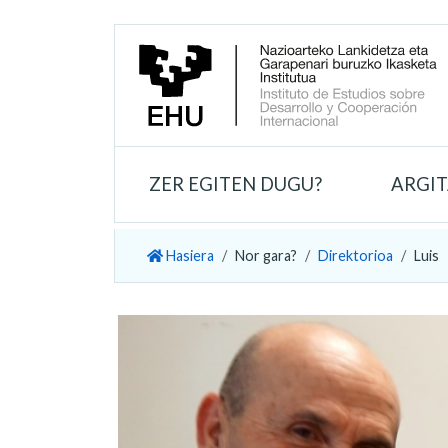
ZER EGITEN DUGU?
ARGI
Hasiera
Nor gara?
Direktorioa
Luis