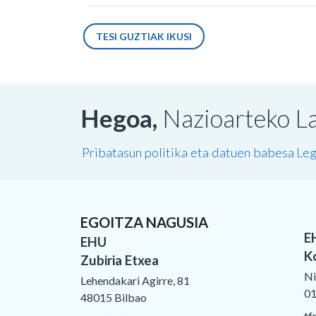
TESI GUZTIAK IKUSI
Hegoa,
Nazioarteko La
Pribatasun politika eta datuen babesa
Leg
EGOITZA NAGUSIA
E
EHU
K
Zubiria Etxea
Ni
Lehendakari Agirre, 81
01
48015 Bilbao
tf