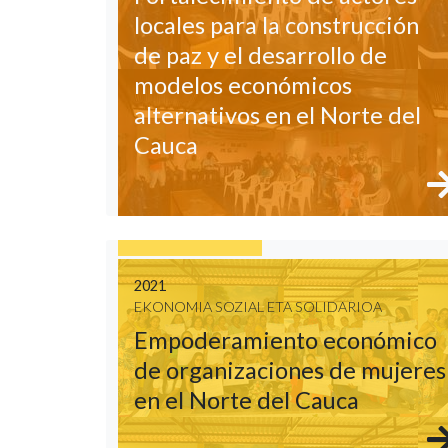
locales para la construcción
de paz y el desarrollo de
modelos económicos
alternativos en el Norte del
Cauca
2021
EKONOMIA SOZIAL ETA SOLIDARIOA
Empoderamiento económico
de organizaciones de mujeres
en el Norte del Cauca