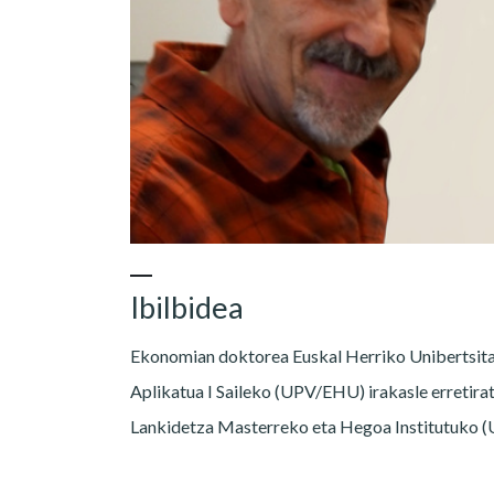
Ibilbidea
Ekonomian doktorea Euskal Herriko Unibertsi
Aplikatua I Saileko (UPV/EHU) irakasle erretir
Lankidetza Masterreko eta Hegoa Institutuko (