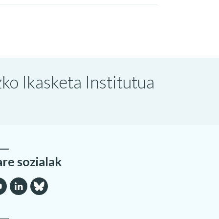
o Ikasketa Institutua
are sozialak