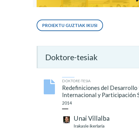
PROIEKTU GUZTIAK IKUSI
Doktore-tesiak
DOKTORE-TESIA
Redefiniciones del Desarrollo 
Internacional y Participación 
2014
Unai Villalba
Irakasle ikerlaria