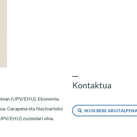
Kontaktua
tatean (UPV/EHU). Ekonomia
atua. Garapena eta Nazioarteko
IKUSI BERE ARGITALPE
UPV/EHU) zuzendari ohia.