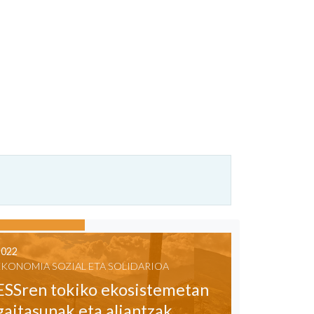
2022
EKONOMIA SOZIAL ETA SOLIDARIOA
ESSren tokiko ekosistemetan
gaitasunak eta aliantzak