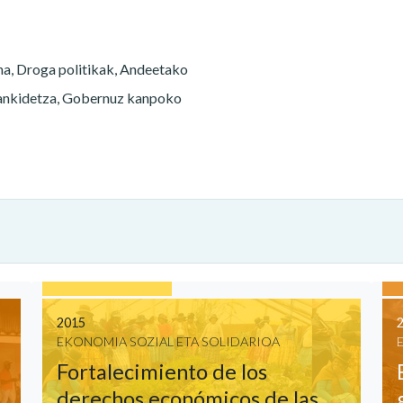
na, Droga politikak, Andeetako
lankidetza, Gobernuz kanpoko
2015
EKONOMIA SOZIAL ETA SOLIDARIOA
Fortalecimiento de los
derechos económicos de las