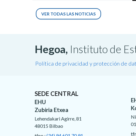
VER TODAS LAS NOTICIAS
Hegoa,
Instituto de E
Política de privacidad y protección de da
SEDE CENTRAL
E
EHU
K
Zubiria Etxea
Ni
Lehendakari Agirre, 81
01
48015 Bilbao
tf
tfno.:
(34) 94 601 70 91