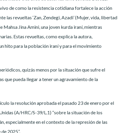
o vivo de como la resistencia cotidiana fortalece la acción
e las revueltas ‘Zan, Zendegi, Azadi’ (Mujer, vida, libertad
e Mahsa Jina Amini, una joven kurda iraní, mientras
rias. Estas revueltas, como explica la autora,
n hito para la población iraní y para el movimiento
eriódicos, quizás menos por la situación que sufre el
as que pueda llegar a tener un agravamiento de la
tículo la resolución aprobada el pasado 23 de enero por el
nidas (A/HRC/S-39/L.1) “sobre la situación de los
n, especialmente en el contexto de la represión de las
e de 2025”.