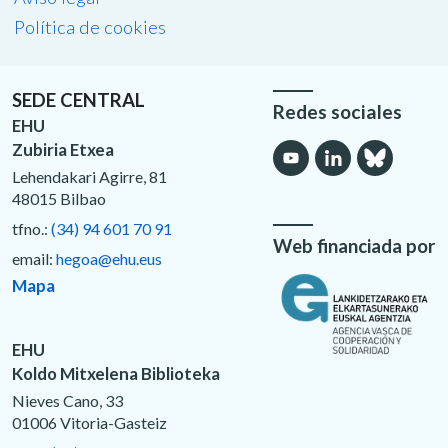
Política de cookies
SEDE CENTRAL
Redes sociales
EHU
Zubiria Etxea
Lehendakari Agirre, 81
48015 Bilbao
tfno.:
(34) 94 601 70 91
Web financiada por
email:
hegoa@ehu.eus
Mapa
EHU
Koldo Mitxelena Biblioteka
Nieves Cano, 33
01006 Vitoria-Gasteiz