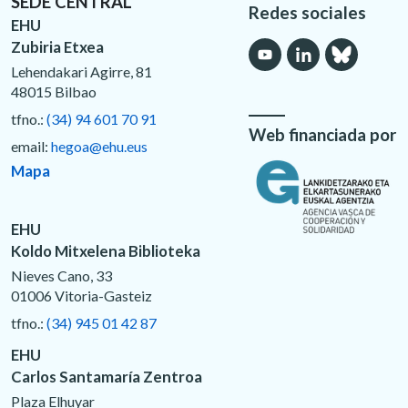
SEDE CENTRAL
Redes sociales
EHU
Zubiria Etxea
Lehendakari Agirre, 81
48015 Bilbao
tfno.:
(34) 94 601 70 91
Web financiada por
email:
hegoa@ehu.eus
Mapa
EHU
Koldo Mitxelena Biblioteka
Nieves Cano, 33
01006 Vitoria-Gasteiz
tfno.:
(34) 945 01 42 87
EHU
Carlos Santamaría Zentroa
Plaza Elhuyar