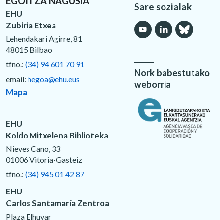
EGOITZA NAGUSIA
Sare sozialak
EHU
Zubiria Etxea
Lehendakari Agirre, 81
48015 Bilbao
tfno.:
(34) 94 601 70 91
Nork babestutako
email:
hegoa@ehu.eus
weborria
Mapa
EHU
Koldo Mitxelena Biblioteka
Nieves Cano, 33
01006 Vitoria-Gasteiz
tfno.:
(34) 945 01 42 87
EHU
Carlos Santamaría Zentroa
Plaza Elhuyar