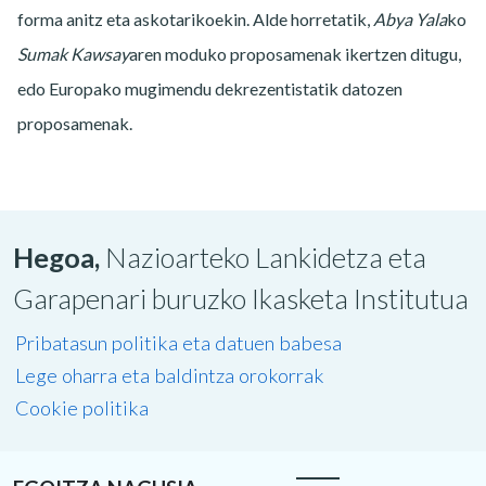
forma anitz eta askotarikoekin. Alde horretatik,
Abya Yala
ko
Sumak Kawsay
aren moduko proposamenak ikertzen ditugu,
edo Europako mugimendu dekrezentistatik datozen
proposamenak.
Hegoa,
Nazioarteko Lankidetza eta
Garapenari buruzko Ikasketa Institutua
Pribatasun politika eta datuen babesa
Lege oharra eta baldintza orokorrak
Cookie politika