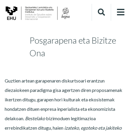
Posgarapena eta Bizitze
Ona
Guztien artean garapenaren diskurtsoari erantzun
diezaiokeen paradigma gisa agertzen diren proposamenak
ikertzen ditugu, garapen hori kulturak eta ekosistemak
hondatzen dituen enpresa inperialista eta ekonomizista
delakoan.
Bestelako
bizimoduen legitimazioa
errebindikatzen ditugu, haien
izateko, egoteko eta jakiteko