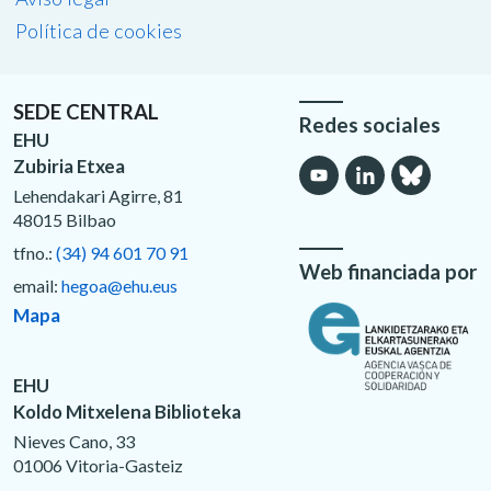
Política de cookies
SEDE CENTRAL
Redes sociales
EHU
Zubiria Etxea
Lehendakari Agirre, 81
48015 Bilbao
tfno.:
(34) 94 601 70 91
Web financiada por
email:
hegoa@ehu.eus
Mapa
EHU
Koldo Mitxelena Biblioteka
Nieves Cano, 33
01006 Vitoria-Gasteiz