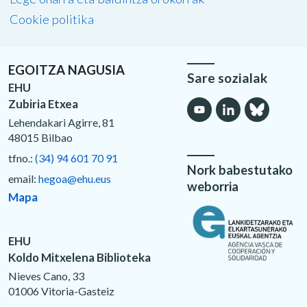
Cookie politika
EGOITZA NAGUSIA
Sare sozialak
EHU
Zubiria Etxea
Lehendakari Agirre, 81
48015 Bilbao
tfno.:
(34) 94 601 70 91
Nork babestutako
email:
hegoa@ehu.eus
weborria
Mapa
EHU
Koldo Mitxelena Biblioteka
Nieves Cano, 33
01006 Vitoria-Gasteiz