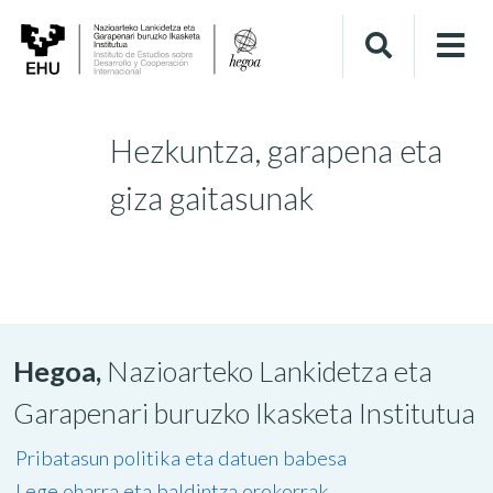
Hezkuntza, garapena eta
giza gaitasunak
Hegoa,
Nazioarteko Lankidetza eta
Garapenari buruzko Ikasketa Institutua
Pribatasun politika eta datuen babesa
Lege oharra eta baldintza orokorrak