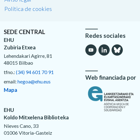
Política de cookies
SEDE CENTRAL
Redes sociales
EHU
Zubiria Etxea
Lehendakari Agirre, 81
48015 Bilbao
tfno.:
(34) 94 601 70 91
Web financiada por
email:
hegoa@ehu.eus
Mapa
EHU
Koldo Mitxelena Biblioteka
Nieves Cano, 33
01006 Vitoria-Gasteiz