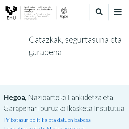
Gatazkak, segurtasuna eta
garapena
Hegoa,
Nazioarteko Lankidetza eta
Garapenari buruzko Ikasketa Institutua
Pribatasun politika eta datuen babesa
Lege oharra eta baldintza orokorrak