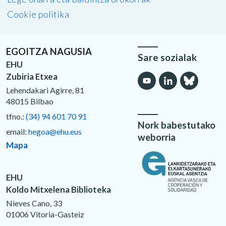
Cookie politika
EGOITZA NAGUSIA
Sare sozialak
EHU
Zubiria Etxea
Lehendakari Agirre, 81
48015 Bilbao
tfno.:
(34) 94 601 70 91
Nork babestutako
email:
hegoa@ehu.eus
weborria
Mapa
EHU
Koldo Mitxelena Biblioteka
Nieves Cano, 33
01006 Vitoria-Gasteiz