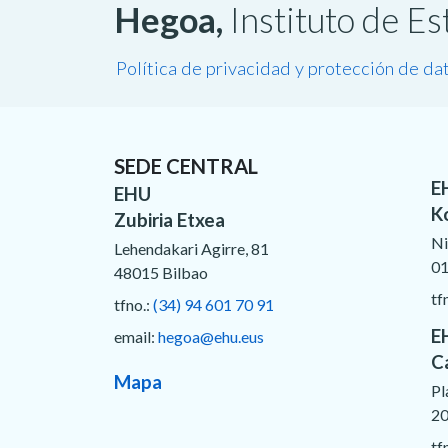
Hegoa,
Instituto de E
Política de privacidad y protección de da
SEDE CENTRAL
E
EHU
K
Zubiria Etxea
Ni
Lehendakari Agirre, 81
01
48015 Bilbao
tf
tfno.:
(34) 94 601 70 91
E
email:
hegoa@ehu.eus
C
Mapa
Pl
20
tf