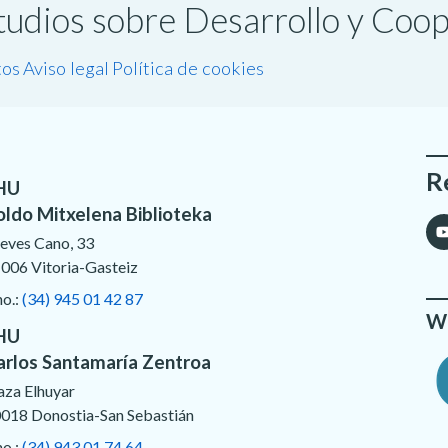
studios sobre Desarrollo y Coo
tos
Aviso legal
Política de cookies
R
HU
oldo Mitxelena Biblioteka
eves Cano, 33
006 Vitoria-Gasteiz
no.:
(34) 945 01 42 87
We
HU
arlos Santamaría Zentroa
aza Elhuyar
018 Donostia-San Sebastián
no.:
(34) 943 01 74 64