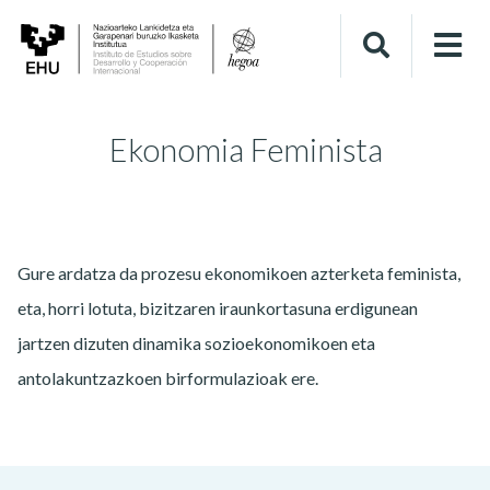
Ekonomia Feminista
Gure ardatza da prozesu ekonomikoen azterketa feminista,
eta, horri lotuta, bizitzaren iraunkortasuna erdigunean
jartzen dizuten dinamika sozioekonomikoen eta
antolakuntzazkoen birformulazioak ere.