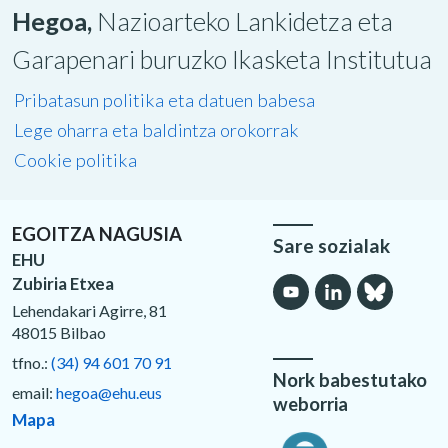
Hegoa,
Nazioarteko Lankidetza eta
Garapenari buruzko Ikasketa Institutua
Pribatasun politika eta datuen babesa
Lege oharra eta baldintza orokorrak
Cookie politika
EGOITZA NAGUSIA
Sare sozialak
EHU
Zubiria Etxea
Lehendakari Agirre, 81
48015 Bilbao
tfno.:
(34) 94 601 70 91
Nork babestutako
email:
hegoa@ehu.eus
weborria
Mapa