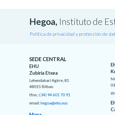
Hegoa,
Instituto de E
Política de privacidad y protección de da
SEDE CENTRAL
E
EHU
K
Zubiria Etxea
Ni
Lehendakari Agirre, 81
01
48015 Bilbao
tf
tfno.:
(34) 94 601 70 91
E
email:
hegoa@ehu.eus
C
Mapa