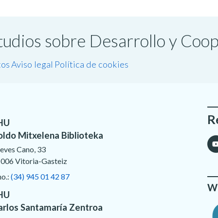
studios sobre Desarrollo y Coo
tos
Aviso legal
Política de cookies
R
HU
oldo Mitxelena Biblioteka
eves Cano, 33
006 Vitoria-Gasteiz
no.:
(34) 945 01 42 87
We
HU
arlos Santamaría Zentroa