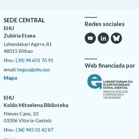
SEDE CENTRAL
Redes sociales
EHU
Zubiria Etxea
Lehendakari Agirre, 81
48015 Bilbao
tfno.:
(34) 94 601 70 91
Web financiada por
email:
hegoa@ehu.eus
Mapa
EHU
Koldo Mitxelena Biblioteka
Nieves Cano, 33
01006 Vitoria-Gasteiz
tfno.:
(34) 945 01 42 87