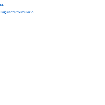
ma
.
l siguiente formulario.