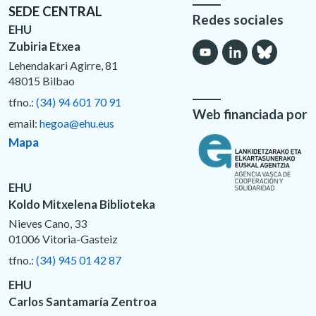
SEDE CENTRAL
Redes sociales
EHU
Zubiria Etxea
Lehendakari Agirre, 81
48015 Bilbao
tfno.:
(34) 94 601 70 91
Web financiada por
email:
hegoa@ehu.eus
Mapa
EHU
Koldo Mitxelena Biblioteka
Nieves Cano, 33
01006 Vitoria-Gasteiz
tfno.:
(34) 945 01 42 87
EHU
Carlos Santamaría Zentroa