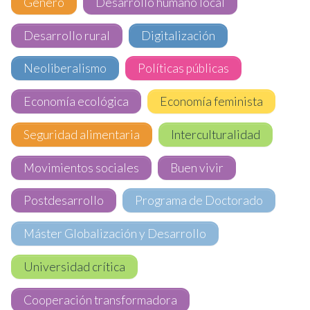
Género
Desarrollo humano local
Desarrollo rural
Digitalización
Neoliberalismo
Políticas públicas
Economía ecológica
Economía feminista
Seguridad alimentaria
Interculturalidad
Movimientos sociales
Buen vivir
Postdesarrollo
Programa de Doctorado
Máster Globalización y Desarrollo
Universidad crítica
Cooperación transformadora