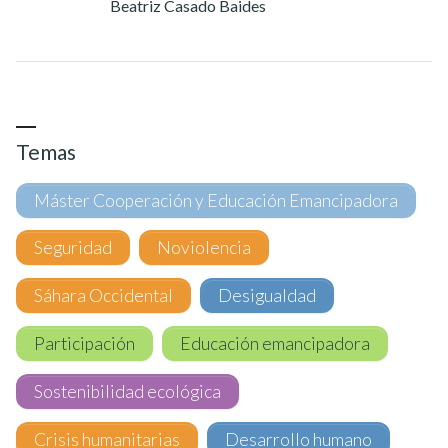
Beatriz Casado Baides
Temas
Máster Cooperación y Educación Emancipadora
Seguridad
Noviolencia
Sáhara Occidental
Desigualdad
Participación
Educación emancipadora
Sostenibilidad ecológica
Crisis humanitarias
Desarrollo humano