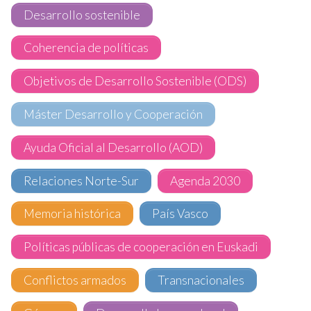
Desarrollo sostenible
Coherencia de políticas
Objetivos de Desarrollo Sostenible (ODS)
Máster Desarrollo y Cooperación
Ayuda Oficial al Desarrollo (AOD)
Relaciones Norte-Sur
Agenda 2030
Memoria histórica
País Vasco
Políticas públicas de cooperación en Euskadi
Conflictos armados
Transnacionales