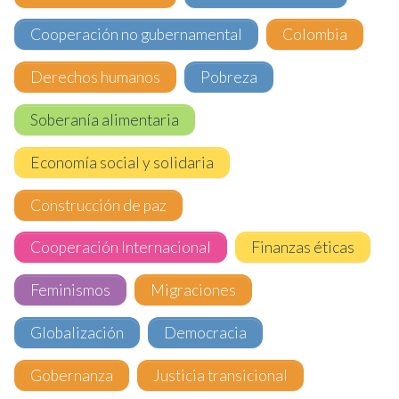
Cooperación no gubernamental
Colombia
Derechos humanos
Pobreza
Soberanía alimentaria
Economía social y solidaria
Construcción de paz
Cooperación Internacional
Finanzas éticas
Feminismos
Migraciones
Globalización
Democracia
Gobernanza
Justicia transicional