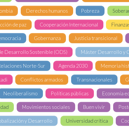
ombia
Derechos humanos
Pobreza
Soberan
cción de paz
Cooperación Internacional
Finanza
mocracia
Gobernanza
Justicia transicional
de Desarrollo Sostenible (ODS)
Máster Desarrollo y 
elaciones Norte-Sur
Agenda 2030
Memoria hist
kadi
Conflictos armados
Transnacionales
G
Neoliberalismo
Políticas públicas
Economía ec
lidad
Movimientos sociales
Buen vivir
Post
balización y Desarrollo
Universidad crítica
Coo