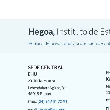
Hegoa,
Instituto de E
Política de privacidad y protección de da
SEDE CENTRAL
E
EHU
K
Zubiria Etxea
Ni
Lehendakari Agirre, 81
01
48015 Bilbao
tf
tfno.:
(34) 94 601 70 91
E
email:
hegoa@ehu.eus