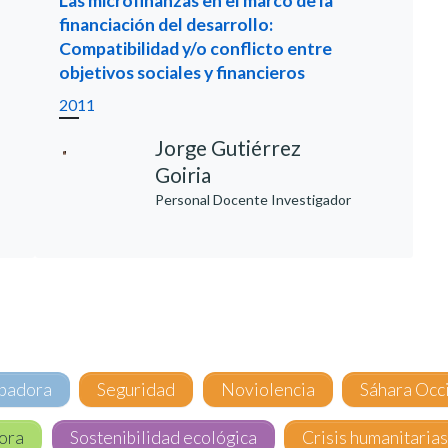
Las microfinanzas en el marco de la
financiación del desarrollo:
Compatibilidad y/o conflicto entre
objetivos sociales y financieros
2011
Jorge Gutiérrez
Goiria
Personal Docente Investigador
ipadora
Seguridad
Noviolencia
Sáhara Occ
ora
Sostenibilidad ecológica
Crisis humanitaria