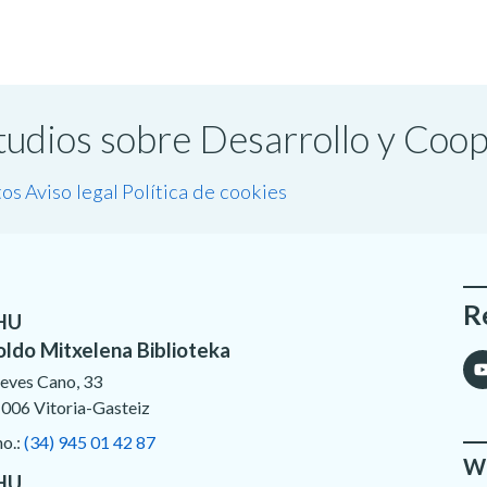
studios sobre Desarrollo y Coo
tos
Aviso legal
Política de cookies
R
HU
oldo Mitxelena Biblioteka
eves Cano, 33
006 Vitoria-Gasteiz
no.:
(34) 945 01 42 87
We
HU