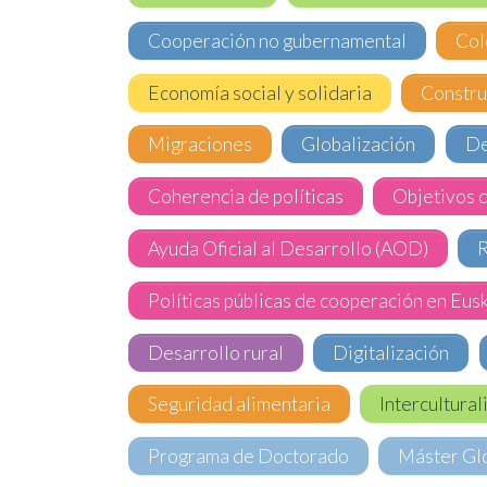
Cooperación no gubernamental
Col
Economía social y solidaria
Constru
Migraciones
Globalización
De
Coherencia de políticas
Objetivos 
Ayuda Oficial al Desarrollo (AOD)
R
Políticas públicas de cooperación en Eus
Desarrollo rural
Digitalización
Seguridad alimentaria
Intercultura
Programa de Doctorado
Máster Glo