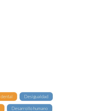
idental
Desigualdad
s
Desarrollo humano