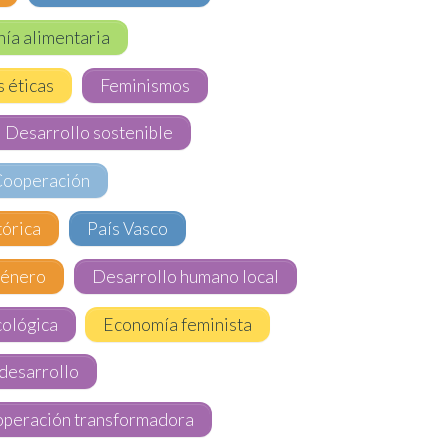
ía alimentaria
s éticas
Feminismos
Desarrollo sostenible
Cooperación
órica
País Vasco
énero
Desarrollo humano local
ológica
Economía feminista
desarrollo
peración transformadora