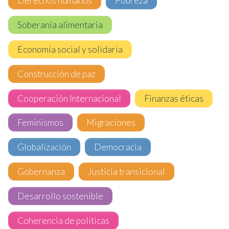
Derechos humanos
Pobreza
Soberanía alimentaria
Economía social y solidaria
Construcción de paz
Cooperación Internacional
Finanzas éticas
Feminismos
Migraciones
Globalización
Democracia
Gobernanza
Justicia transicional
Desarrollo sostenible
Coherencia de políticas