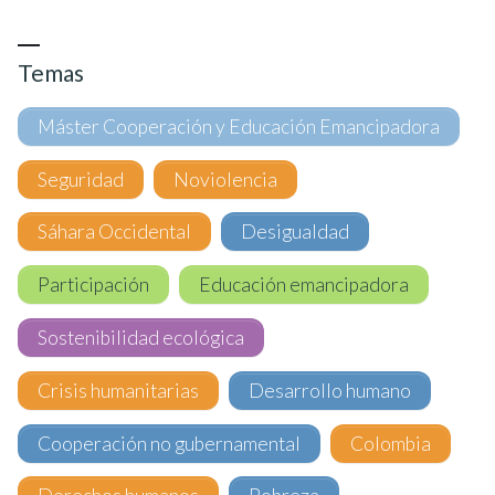
Temas
Máster Cooperación y Educación Emancipadora
Seguridad
Noviolencia
Sáhara Occidental
Desigualdad
Participación
Educación emancipadora
Sostenibilidad ecológica
Crisis humanitarias
Desarrollo humano
Cooperación no gubernamental
Colombia