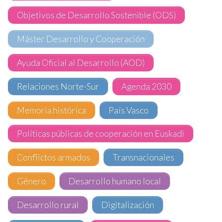
Objetivos de Desarrollo Sostenible (ODS)
Máster Desarrollo y Cooperación
Ayuda Oficial al Desarrollo (AOD)
Relaciones Norte-Sur
Agenda 2030
Memoria histórica
País Vasco
Políticas públicas de cooperación en Euskadi
Conflictos armados
Transnacionales
Género
Desarrollo humano local
Desarrollo rural
Digitalización