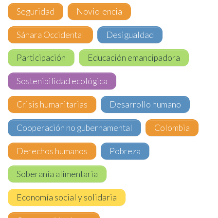
Seguridad
Noviolencia
Sáhara Occidental
Desigualdad
Participación
Educación emancipadora
Sostenibilidad ecológica
Crisis humanitarias
Desarrollo humano
Cooperación no gubernamental
Colombia
Derechos humanos
Pobreza
Soberanía alimentaria
Economía social y solidaria