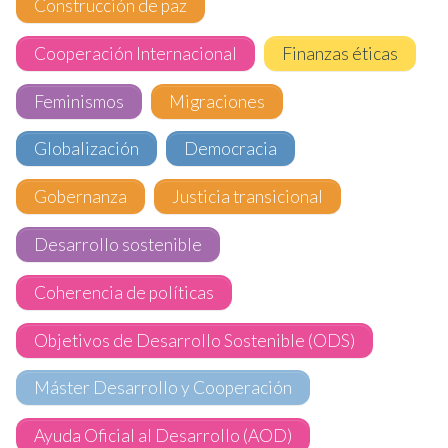
Construcción de paz
Cooperación Internacional
Finanzas éticas
Feminismos
Migraciones
Globalización
Democracia
Gobernanza
Justicia transicional
Desarrollo sostenible
Coherencia de políticas
Objetivos de Desarrollo Sostenible (ODS)
Máster Desarrollo y Cooperación
Ayuda Oficial al Desarrollo (AOD)