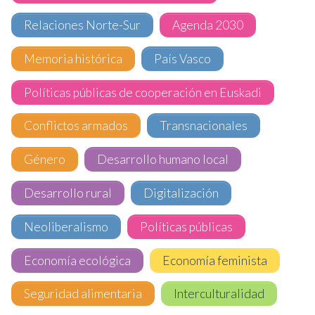
Relaciones Norte-Sur
Agenda 2030
Memoria histórica
País Vasco
Políticas públicas de cooperación en Euskadi
Conflictos armados
Transnacionales
Género
Desarrollo humano local
Desarrollo rural
Digitalización
Neoliberalismo
Políticas públicas
Economía ecológica
Economía feminista
Seguridad alimentaria
Interculturalidad