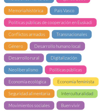
Memoria histórica
País Vasco
Políticas públicas de cooperación en Euskadi
Conflictos armados
Transnacionales
Género
Desarrollo humano local
Desarrollo rural
Digitalización
Neoliberalismo
Políticas públicas
Economía ecológica
Economía feminista
Seguridad alimentaria
Interculturalidad
Movimientos sociales
Buen vivir