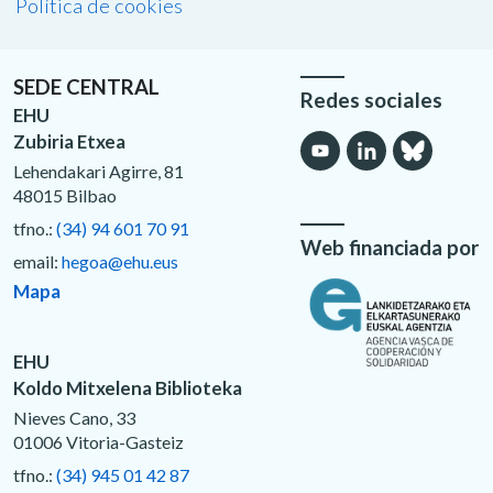
Política de cookies
SEDE CENTRAL
Redes sociales
EHU
Zubiria Etxea
Lehendakari Agirre, 81
48015 Bilbao
tfno.:
(34) 94 601 70 91
Web financiada por
email:
hegoa@ehu.eus
Mapa
EHU
Koldo Mitxelena Biblioteka
Nieves Cano, 33
01006 Vitoria-Gasteiz
tfno.:
(34) 945 01 42 87