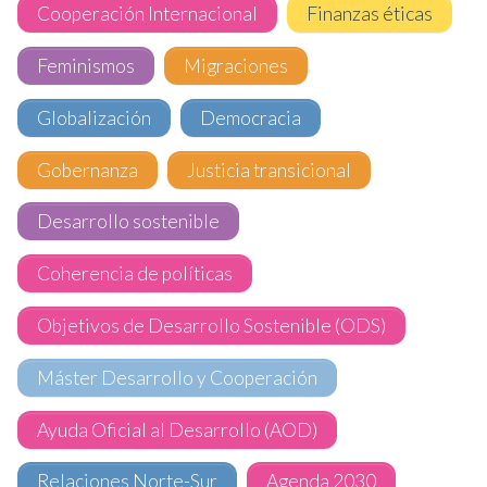
Cooperación Internacional
Finanzas éticas
Feminismos
Migraciones
Globalización
Democracia
Gobernanza
Justicia transicional
Desarrollo sostenible
Coherencia de políticas
Objetivos de Desarrollo Sostenible (ODS)
Máster Desarrollo y Cooperación
Ayuda Oficial al Desarrollo (AOD)
Relaciones Norte-Sur
Agenda 2030