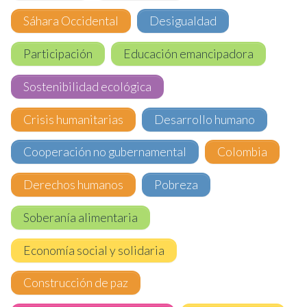
Sáhara Occidental
Desigualdad
Participación
Educación emancipadora
Sostenibilidad ecológica
Crisis humanitarias
Desarrollo humano
Cooperación no gubernamental
Colombia
Derechos humanos
Pobreza
Soberanía alimentaria
Economía social y solidaria
Construcción de paz