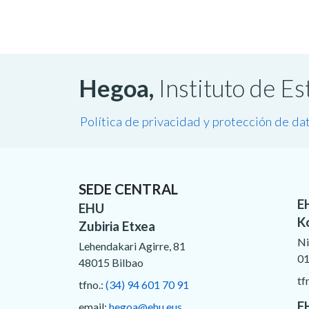
Hegoa,
Instituto de E
Política de privacidad y protección de da
SEDE CENTRAL
E
EHU
K
Zubiria Etxea
Ni
Lehendakari Agirre, 81
01
48015 Bilbao
tf
tfno.:
(34) 94 601 70 91
E
email:
hegoa@ehu.eus