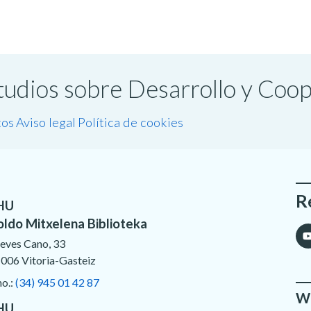
studios sobre Desarrollo y Coo
tos
Aviso legal
Política de cookies
R
HU
oldo Mitxelena Biblioteka
eves Cano, 33
006 Vitoria-Gasteiz
no.:
(34) 945 01 42 87
We
HU