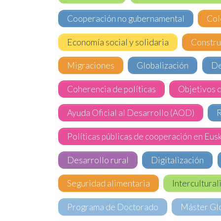
Cooperación no gubernamental
Col
Economía social y solidaria
Constru
Migraciones
Globalización
De
Coherencia de políticas
Objetivos 
Ayuda Oficial al Desarrollo (AOD)
R
Políticas públicas de cooperación en Eus
Desarrollo rural
Digitalización
Seguridad alimentaria
Intercultura
Programa de Doctorado
Máster Glo