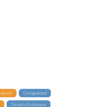
idental
Desigualdad
s
Desarrollo humano