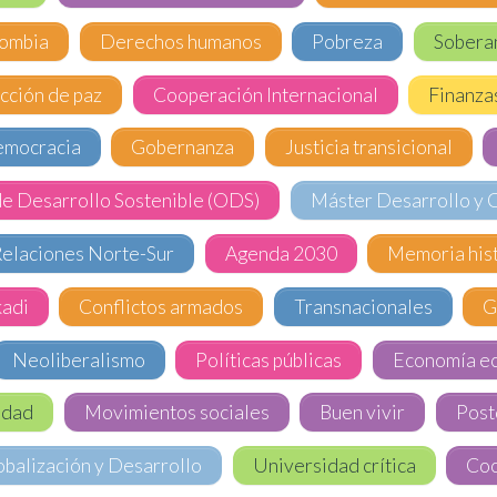
ombia
Derechos humanos
Pobreza
Soberan
cción de paz
Cooperación Internacional
Finanza
mocracia
Gobernanza
Justicia transicional
de Desarrollo Sostenible (ODS)
Máster Desarrollo y 
elaciones Norte-Sur
Agenda 2030
Memoria hist
kadi
Conflictos armados
Transnacionales
G
Neoliberalismo
Políticas públicas
Economía ec
lidad
Movimientos sociales
Buen vivir
Post
balización y Desarrollo
Universidad crítica
Coo