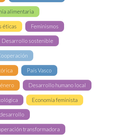
ía alimentaria
s éticas
Feminismos
Desarrollo sostenible
Cooperación
órica
País Vasco
énero
Desarrollo humano local
ológica
Economía feminista
desarrollo
peración transformadora