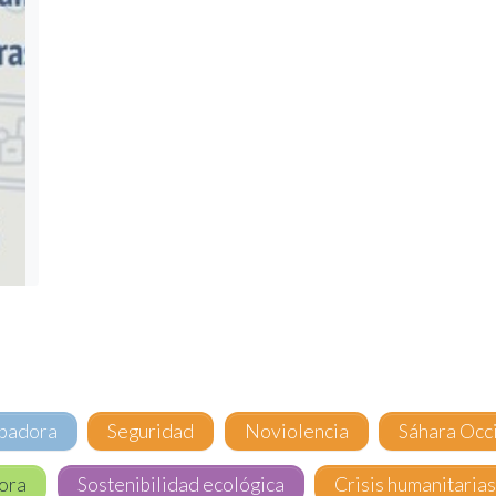
ipadora
Seguridad
Noviolencia
Sáhara Occ
ora
Sostenibilidad ecológica
Crisis humanitaria