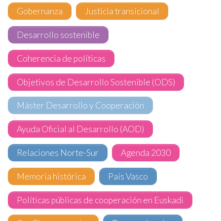
Gobernanza
Justicia transicional
Desarrollo sostenible
Coherencia de políticas
Objetivos de Desarrollo Sostenible (ODS)
Máster Desarrollo y Cooperación
Ayuda Oficial al Desarrollo (AOD)
Relaciones Norte-Sur
Agenda 2030
Memoria histórica
País Vasco
Políticas públicas de cooperación en Euskadi