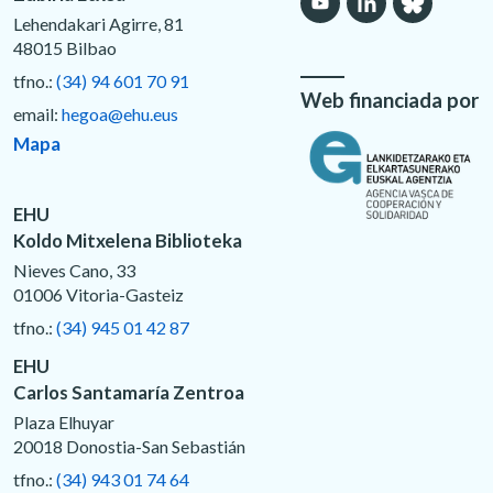
Lehendakari Agirre, 81
48015 Bilbao
tfno.:
(34) 94 601 70 91
Web financiada por
email:
hegoa@ehu.eus
Mapa
EHU
Koldo Mitxelena Biblioteka
Nieves Cano, 33
01006 Vitoria-Gasteiz
tfno.:
(34) 945 01 42 87
EHU
Carlos Santamaría Zentroa
Plaza Elhuyar
20018 Donostia-San Sebastián
tfno.:
(34) 943 01 74 64