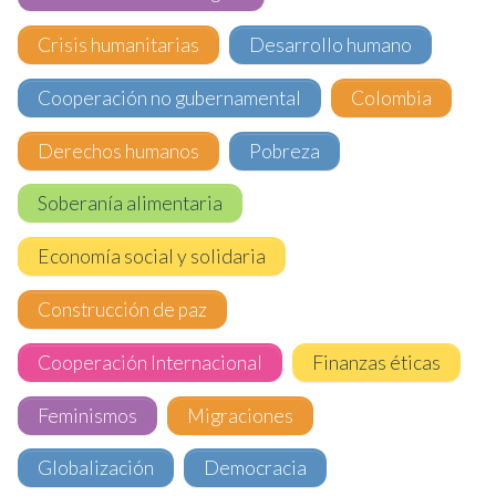
Crisis humanitarias
Desarrollo humano
Cooperación no gubernamental
Colombia
Derechos humanos
Pobreza
Soberanía alimentaria
Economía social y solidaria
Construcción de paz
Cooperación Internacional
Finanzas éticas
Feminismos
Migraciones
Globalización
Democracia