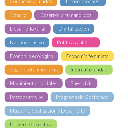
Conflictos armados
Transnacionales
Género
Desarrollo humano local
Desarrollo rural
Digitalización
Neoliberalismo
Políticas públicas
Economía ecológica
Economía feminista
Seguridad alimentaria
Interculturalidad
Movimientos sociales
Buen vivir
Postdesarrollo
Programa de Doctorado
Máster Globalización y Desarrollo
Universidad crítica