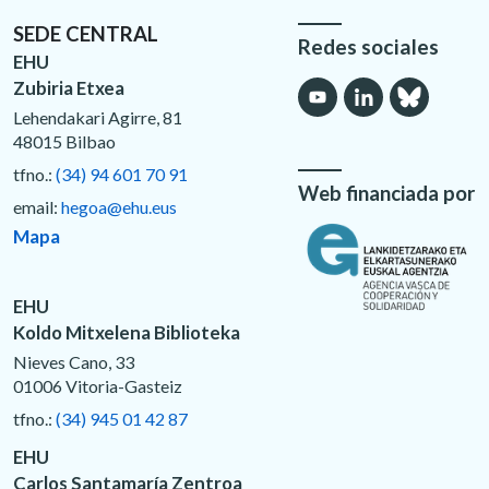
SEDE CENTRAL
Redes sociales
EHU
Zubiria Etxea
Lehendakari Agirre, 81
48015 Bilbao
tfno.:
(34) 94 601 70 91
Web financiada por
email:
hegoa@ehu.eus
Mapa
EHU
Koldo Mitxelena Biblioteka
Nieves Cano, 33
01006 Vitoria-Gasteiz
tfno.:
(34) 945 01 42 87
EHU
Carlos Santamaría Zentroa