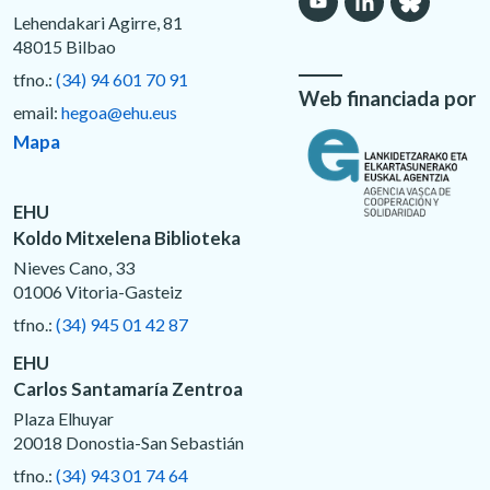
Lehendakari Agirre, 81
48015 Bilbao
tfno.:
(34) 94 601 70 91
Web financiada por
email:
hegoa@ehu.eus
Mapa
EHU
Koldo Mitxelena Biblioteka
Nieves Cano, 33
01006 Vitoria-Gasteiz
tfno.:
(34) 945 01 42 87
EHU
Carlos Santamaría Zentroa
Plaza Elhuyar
20018 Donostia-San Sebastián
tfno.:
(34) 943 01 74 64