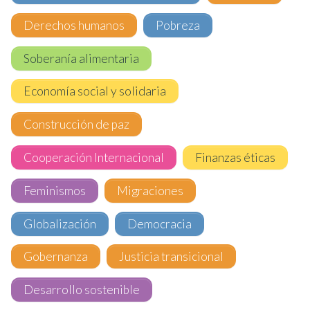
Derechos humanos
Pobreza
Soberanía alimentaria
Economía social y solidaria
Construcción de paz
Cooperación Internacional
Finanzas éticas
Feminismos
Migraciones
Globalización
Democracia
Gobernanza
Justicia transicional
Desarrollo sostenible