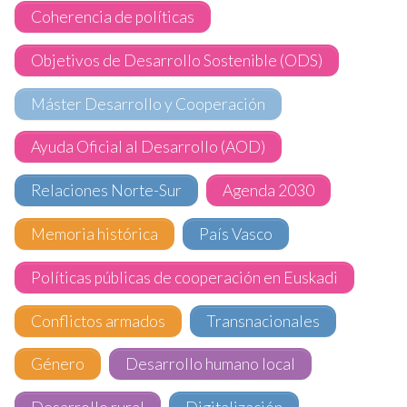
Coherencia de políticas
Objetivos de Desarrollo Sostenible (ODS)
Máster Desarrollo y Cooperación
Ayuda Oficial al Desarrollo (AOD)
Relaciones Norte-Sur
Agenda 2030
Memoria histórica
País Vasco
Políticas públicas de cooperación en Euskadi
Conflictos armados
Transnacionales
Género
Desarrollo humano local