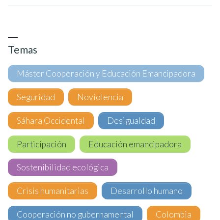
Temas
Máster Cooperación y Educación Emancipadora
Seguridad
Noviolencia
Sáhara Occidental
Desigualdad
Participación
Educación emancipadora
Sostenibilidad ecológica
Crisis humanitarias
Desarrollo humano
Cooperación no gubernamental
Colombia