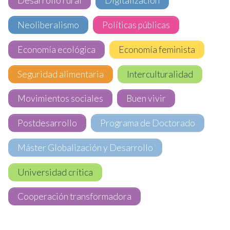
Desarrollo rural
Digitalización
Neoliberalismo
Políticas públicas
Economía ecológica
Economía feminista
Seguridad alimentaria
Interculturalidad
Movimientos sociales
Buen vivir
Postdesarrollo
Programa de Doctorado
Máster Globalización y Desarrollo
Universidad crítica
Cooperación transformadora