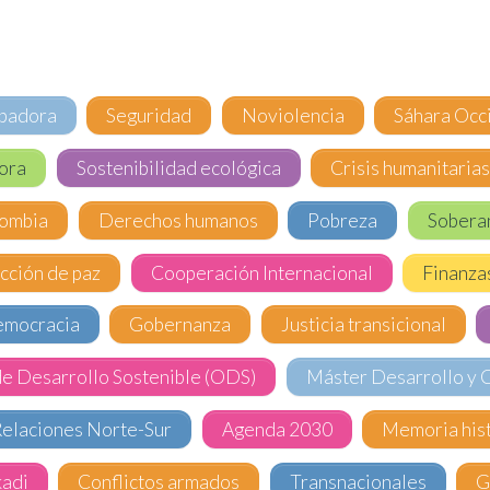
ipadora
Seguridad
Noviolencia
Sáhara Occ
ora
Sostenibilidad ecológica
Crisis humanitaria
ombia
Derechos humanos
Pobreza
Soberan
cción de paz
Cooperación Internacional
Finanza
mocracia
Gobernanza
Justicia transicional
de Desarrollo Sostenible (ODS)
Máster Desarrollo y 
elaciones Norte-Sur
Agenda 2030
Memoria hist
kadi
Conflictos armados
Transnacionales
G