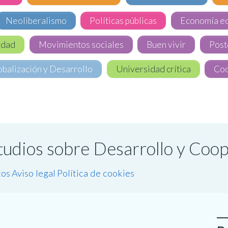
Neoliberalismo
Políticas públicas
Economía ec
lidad
Movimientos sociales
Buen vivir
Post
balización y Desarrollo
Universidad crítica
Coo
studios sobre Desarrollo y Coo
tos
Aviso legal
Política de cookies