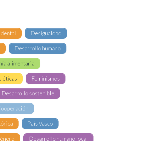
idental
Desigualdad
s
Desarrollo humano
ía alimentaria
s éticas
Feminismos
Desarrollo sostenible
Cooperación
órica
País Vasco
énero
Desarrollo humano local