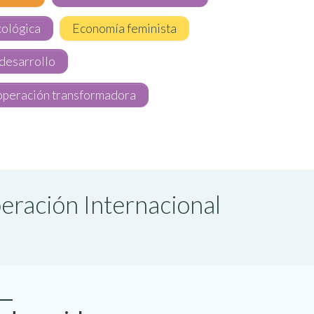
ológica
Economía feminista
desarrollo
peración transformadora
peración Internacional