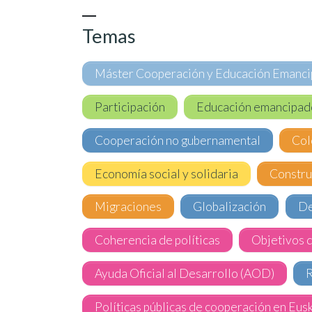
Temas
Máster Cooperación y Educación Emanc
Participación
Educación emancipad
Cooperación no gubernamental
Col
Economía social y solidaria
Constru
Migraciones
Globalización
De
Coherencia de políticas
Objetivos 
Ayuda Oficial al Desarrollo (AOD)
R
Políticas públicas de cooperación en Eus