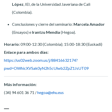
López
, IEI, de la Universidad Javeriana de Cali
(Colombia).
Conclusiones y cierre del seminario:
Marcela Amador
(Ensayos) e
Irantzu Mendia
(Hegoa).
Horario:
09:00-12:30 (Colombia); 15:00-18:30 (Euskadi)
Enlace para ambos días:
https://us02web.zoom.us/j/88416632174?
pwd=OWhicXVSak0yN2h5cUlwb2ZpZ1JsUT09
Más información:
(34) 94 601 36 71 /
hegoa@ehu.eus