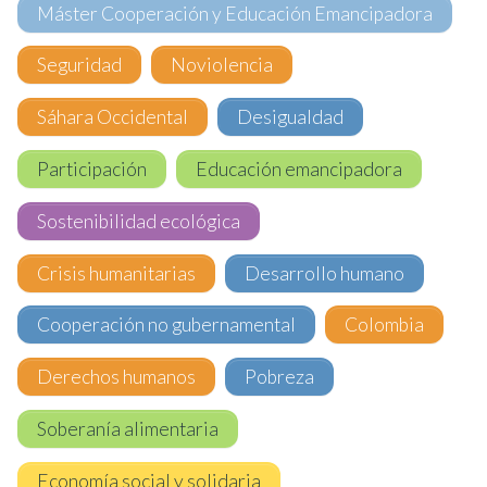
Máster Cooperación y Educación Emancipadora
Seguridad
Noviolencia
Sáhara Occidental
Desigualdad
Participación
Educación emancipadora
Sostenibilidad ecológica
Crisis humanitarias
Desarrollo humano
Cooperación no gubernamental
Colombia
Derechos humanos
Pobreza
Soberanía alimentaria
Economía social y solidaria