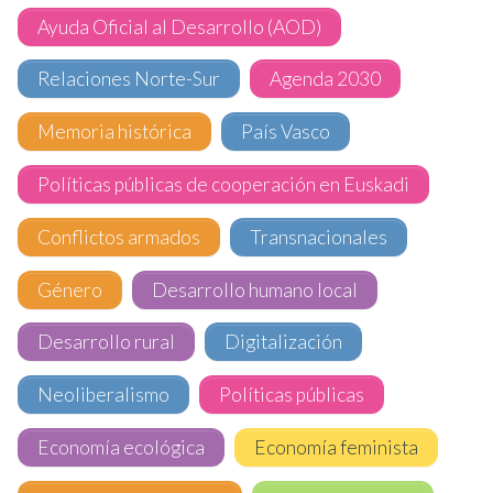
Ayuda Oficial al Desarrollo (AOD)
Relaciones Norte-Sur
Agenda 2030
Memoria histórica
País Vasco
Políticas públicas de cooperación en Euskadi
Conflictos armados
Transnacionales
Género
Desarrollo humano local
Desarrollo rural
Digitalización
Neoliberalismo
Políticas públicas
Economía ecológica
Economía feminista