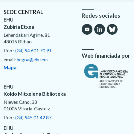
SEDE CENTRAL
Redes sociales
EHU
Zubiria Etxea
Lehendakari Agirre, 81
48015 Bilbao
tfno.:
(34) 94 601 70 91
Web financiada por
email:
hegoa@ehu.eus
Mapa
EHU
Koldo Mitxelena Biblioteka
Nieves Cano, 33
01006 Vitoria-Gasteiz
tfno.:
(34) 945 01 42 87
EHU