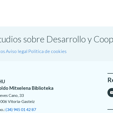
studios sobre Desarrollo y Coo
tos
Aviso legal
Política de cookies
R
HU
oldo Mitxelena Biblioteka
eves Cano, 33
006 Vitoria-Gasteiz
no.:
(34) 945 01 42 87