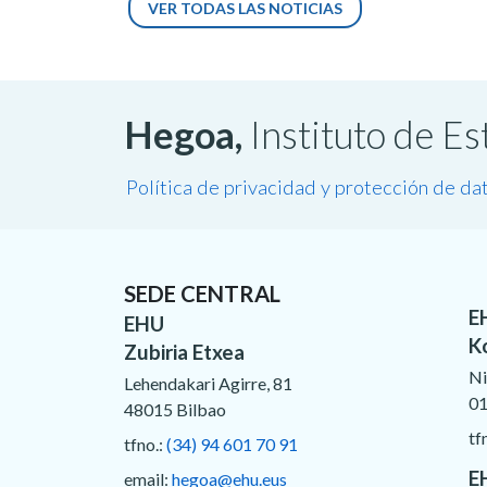
VER TODAS LAS NOTICIAS
Hegoa,
Instituto de E
Política de privacidad y protección de da
SEDE CENTRAL
E
EHU
K
Zubiria Etxea
Ni
Lehendakari Agirre, 81
01
48015 Bilbao
tf
tfno.:
(34) 94 601 70 91
E
email:
hegoa@ehu.eus