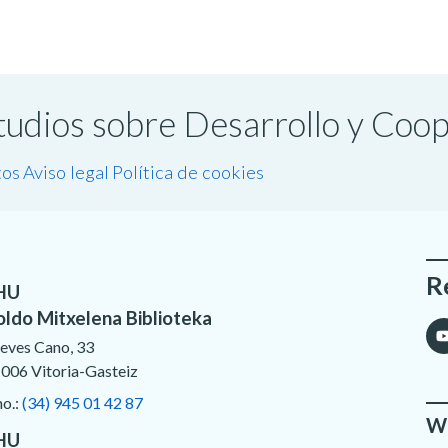
studios sobre Desarrollo y Coo
tos
Aviso legal
Política de cookies
R
HU
oldo Mitxelena Biblioteka
eves Cano, 33
006 Vitoria-Gasteiz
no.:
(34) 945 01 42 87
We
HU