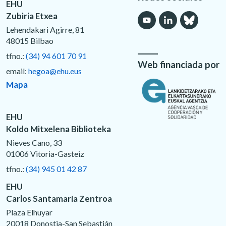
EHU
Zubiria Etxea
Lehendakari Agirre, 81
48015 Bilbao
tfno.:
(34) 94 601 70 91
Web financiada por
email:
hegoa@ehu.eus
Mapa
EHU
Koldo Mitxelena Biblioteka
Nieves Cano, 33
01006 Vitoria-Gasteiz
tfno.:
(34) 945 01 42 87
EHU
Carlos Santamaría Zentroa
Plaza Elhuyar
20018 Donostia-San Sebastián