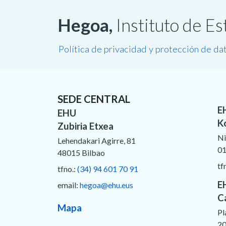
Hegoa,
Instituto de E
Política de privacidad y protección de da
SEDE CENTRAL
E
EHU
K
Zubiria Etxea
Ni
Lehendakari Agirre, 81
01
48015 Bilbao
tf
tfno.:
(34) 94 601 70 91
E
email:
hegoa@ehu.eus
C
Mapa
Pl
20