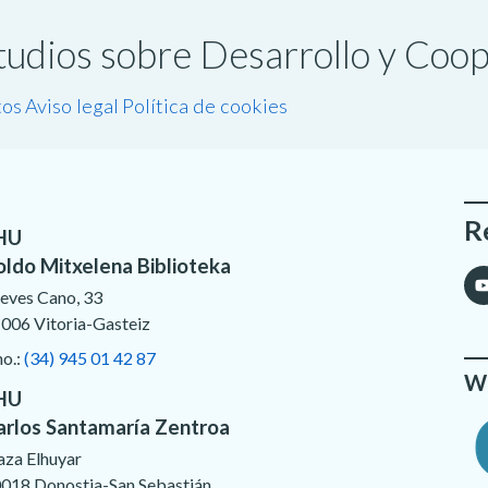
studios sobre Desarrollo y Coo
tos
Aviso legal
Política de cookies
R
HU
oldo Mitxelena Biblioteka
eves Cano, 33
006 Vitoria-Gasteiz
no.:
(34) 945 01 42 87
We
HU
arlos Santamaría Zentroa
aza Elhuyar
018 Donostia-San Sebastián