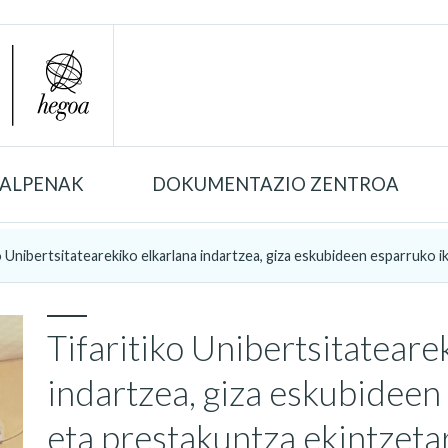
TALPENAK
DOKUMENTAZIO ZENTROA
o Unibertsitatearekiko elkarlana indartzea, giza eskubideen esparruko ik
Tifaritiko Unibertsitateare
indartzea, giza eskubideen
eta prestakuntza ekintzeta