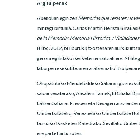
Argitalpenak
Abenduan egin zen
Memorias que resisten: inve
mintegi birtuala. Carlos Martín Beristain irakasle
de la Memoria: Memoria Histórica y Violacione
Bilbo, 2012, bi liburuki) txostenaren aurkikuntz
gerora egindako ikerketen emaitzak ere. Mintegi
laburpen exekutiboaren arabierazko itzulpenare
Okupatutako Mendebaldeko Saharan giza eskubi
saioan, esaterako, Alisalem Tamek, El Ghalia 
Lahsen Saharar Presoen eta Desagerrarazien Seni
Unibertsitateko, Venezuelako Unibertsitate Boli
buruzko Ikasketen Katedrako, Sevillako Uniberts
ere parte hartu zuten.