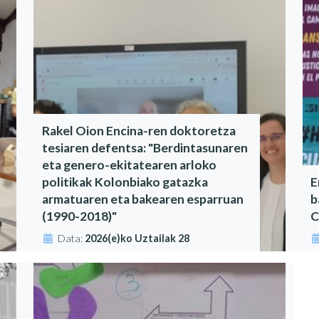
Rakel Oion Encina-ren doktoretza
tesiaren defentsa: "Berdintasunaren
eta genero-ekitatearen arloko
politikak Kolonbiako gatazka
E
armatuaren eta bakearen esparruan
b
(1990-2018)"
C
Data:
2026(e)ko Uztailak 28