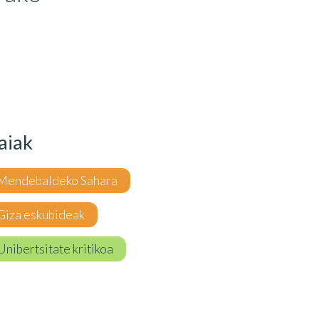
aiak
Mendebaldeko Sahara
Giza eskubideak
Unibertsitate kritikoa