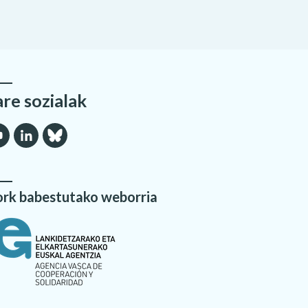
are sozialak
rk babestutako weborria