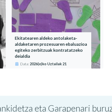
Ekitatearen aldeko antolaketa-
aldaketaren prozesuaren ebaluazioa
egiteko zerbitzuak kontratatzeko
deialdia
Data:
2026(e)ko Uztailak 21
nkidetza eta Garapenari buruzk