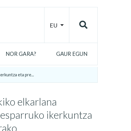
EU
NOR GARA?
GAUR EGUN
erkuntza eta pre...
kiko elkarlana
 esparruko ikerkuntza
rako