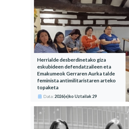
Herrialde desberdinetako giza
eskubideen defendatzaileen eta
Emakumeok Gerraren Aurka talde
feminista antimilitaristaren arteko
topaketa
Data:
2026(e)ko Uztailak 29