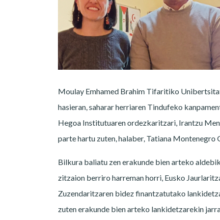
Moulay Emhamed Brahim Tifaritiko Unibertsita
hasieran, saharar herriaren Tindufeko kanpamen
Hegoa Institutuaren ordezkaritzari, Irantzu Men
parte hartu zuten, halaber, Tatiana Montenegro
Bilkura baliatu zen erakunde bien arteko aldebi
zitzaion berriro harreman horri, Eusko Jaurlari
Zuzendaritzaren bidez finantzatutako lankidetz
zuten erakunde bien arteko lankidetzarekin jarra