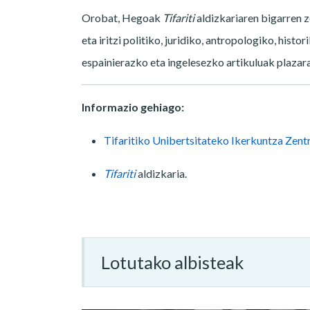
Orobat, Hegoak
Tifariti
aldizkariaren bigarren z
eta iritzi politiko, juridiko, antropologiko, hist
espainierazko eta ingelesezko artikuluak plazara
Informazio gehiago:
Tifaritiko Unibertsitateko Ikerkuntza Zent
Tifariti
aldizkaria.
Lotutako albisteak