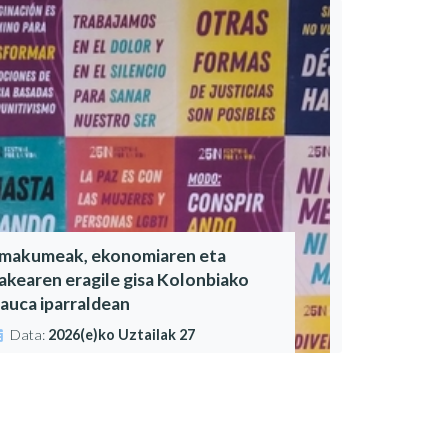
makumeak, ekonomiaren eta
akearen eragile gisa Kolonbiako
auca iparraldean
Data:
2026(e)ko Uztailak 27