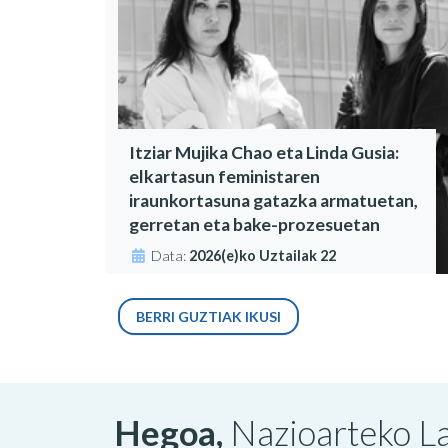
Itziar Mujika Chao eta Linda Gusia:
elkartasun feministaren
iraunkortasuna gatazka armatuetan,
gerretan eta bake-prozesuetan
Data:
2026(e)ko Uztailak 22
BERRI GUZTIAK IKUSI
Hegoa,
Nazioarteko La