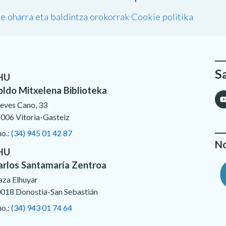
e oharra eta baldintza orokorrak
Cookie politika
S
HU
oldo Mitxelena Biblioteka
eves Cano, 33
006 Vitoria-Gasteiz
no.:
(34) 945 01 42 87
No
HU
arlos Santamaría Zentroa
aza Elhuyar
018 Donostia-San Sebastián
no.:
(34) 943 01 74 64