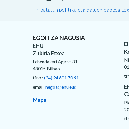
Pribatasun politika eta datuen babesa
Leg
EGOITZA NAGUSIA
E
EHU
K
Zubiria Etxea
Ni
Lehendakari Agirre, 81
01
48015 Bilbao
tf
tfno.:
(34) 94 601 70 91
E
email:
hegoa@ehu.eus
C
Mapa
Pl
20
tf