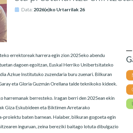
Data:
2026(e)ko Urtarrilak 26
teko errektoreak harrera egin zion 2025eko abendu
G
tuetan dagoen egoitzan, Euskal Herriko Unibertsitateko
dia Azkue Institutuko zuzendaria buru zuenari. Bilkuran
 Garay eta Gloria Guzmán Orellana talde teknikoko kideek.
ko harremanak berresteko. Iragan berri den 2025ean ekin
tzak Giza Eskubideen eta Biktimen Arretarako
a-proiektu baten barnean. Halaber, bilkuran gogoeta egin
itzearen inguruan, zeina bereziki baitago lotuta dibulgazio