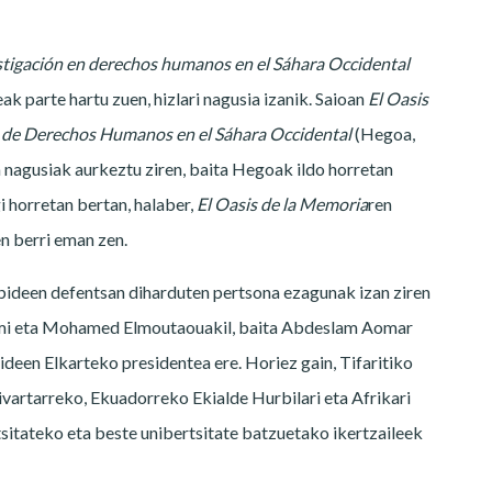
stigación en derechos humanos en el Sáhara Occidental
ak parte hartu zuen, hizlari nagusia izanik. Saioan
El Oasis
s de Derechos Humanos en el Sáhara Occidental
(Hegoa,
a nagusiak aurkeztu ziren, baita Hegoak ildo horretan
 horretan bertan, halaber,
El Oasis de la Memoria
ren
n berri eman zen.
deen defentsan diharduten pertsona ezagunak izan ziren
Djimi eta Mohamed Elmoutaouakil, baita Abdeslam Aomar
deen Elkarteko presidentea ere. Horiez gain, Tifaritiko
vartarreko, Ekuadorreko Ekialde Hurbilari eta Afrikari
itateko eta beste unibertsitate batzuetako ikertzaileek