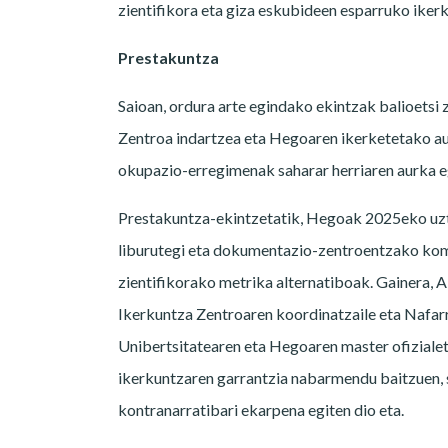
zientifikora eta giza eskubideen esparruko iker
Prestakuntza
Saioan, ordura arte egindako ekintzak balioetsi 
Zentroa indartzea eta Hegoaren ikerketetako au
okupazio-erregimenak saharar herriaren aurka 
Prestakuntza-ekintzetatik, Hegoak 2025eko uzt
liburutegi eta dokumentazio-zentroentzako komun
zientifikorako metrika alternatiboak. Gainera,
Ikerkuntza Zentroaren koordinatzaile eta Nafar
Unibertsitatearen eta Hegoaren master ofizialeta
ikerkuntzaren garrantzia nabarmendu baitzuen, s
kontranarratibari ekarpena egiten dio eta.