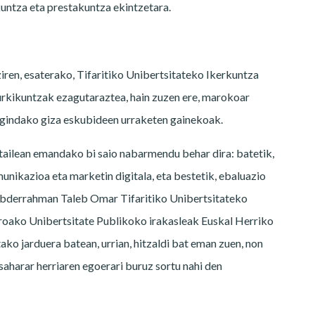
kuntza eta prestakuntza ekintzetara.
ziren, esaterako, Tifaritiko Unibertsitateko Ikerkuntza
rkikuntzak ezagutaraztea, hain zuzen ere, marokoar
egindako giza eskubideen urraketen gainekoak.
ailean emandako bi saio nabarmendu behar dira: batetik,
ikazioa eta marketin digitala, eta bestetik, ebaluazio
 Abderrahman Taleb Omar Tifaritiko Unibertsitateko
roako Unibertsitate Publikoko irakasleak Euskal Herriko
ko jarduera batean, urrian, hitzaldi bat eman zuen, non
aharar herriaren egoerari buruz sortu nahi den