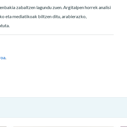
enbakia zabaltzen lagundu zuen. Argitalpen horrek analisi
oriko eta mediatikoak biltzen ditu, arabierazko,
tuta.
roa
.