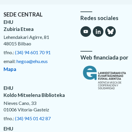
SEDE CENTRAL
Redes sociales
EHU
Zubiria Etxea
Lehendakari Agirre, 81
48015 Bilbao
tfno.:
(34) 94 601 70 91
Web financiada por
email:
hegoa@ehu.eus
Mapa
EHU
Koldo Mitxelena Biblioteka
Nieves Cano, 33
01006 Vitoria-Gasteiz
tfno.:
(34) 945 01 42 87
EHU