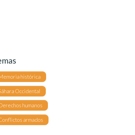
emas
Memoria histórica
Sáhara Occidental
Derechos humanos
Conflictos armados