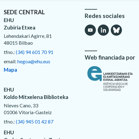
SEDE CENTRAL
Redes sociales
EHU
Zubiria Etxea
Lehendakari Agirre, 81
48015 Bilbao
tfno.:
(34) 94 601 70 91
Web financiada por
email:
hegoa@ehu.eus
Mapa
EHU
Koldo Mitxelena Biblioteka
Nieves Cano, 33
01006 Vitoria-Gasteiz
tfno.:
(34) 945 01 42 87
EHU