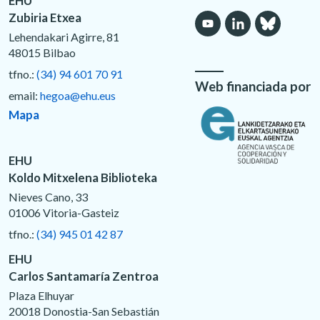
EHU
Zubiria Etxea
Lehendakari Agirre, 81
48015 Bilbao
tfno.:
(34) 94 601 70 91
Web financiada por
email:
hegoa@ehu.eus
Mapa
EHU
Koldo Mitxelena Biblioteka
Nieves Cano, 33
01006 Vitoria-Gasteiz
tfno.:
(34) 945 01 42 87
EHU
Carlos Santamaría Zentroa
Plaza Elhuyar
20018 Donostia-San Sebastián