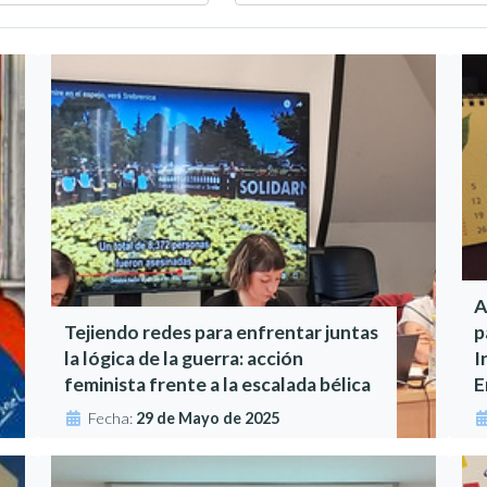
A
Tejiendo redes para enfrentar juntas
p
la lógica de la guerra: acción
I
feminista frente a la escalada bélica
E
Fecha:
29 de Mayo de 2025