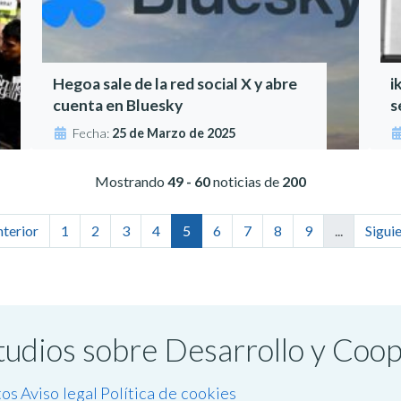
Hegoa sale de la red social X y abre
i
cuenta en Bluesky
s
Fecha:
25 de Marzo de 2025
Mostrando
49 - 60
noticias de
200
nterior
1
2
3
4
5
6
7
8
9
...
Siguie
studios sobre Desarrollo y Coo
tos
Aviso legal
Política de cookies