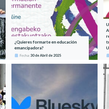
U
A
r
¿Quieres formarte en educación
t
emancipadora?
U
Fecha:
30 de Abril de 2025