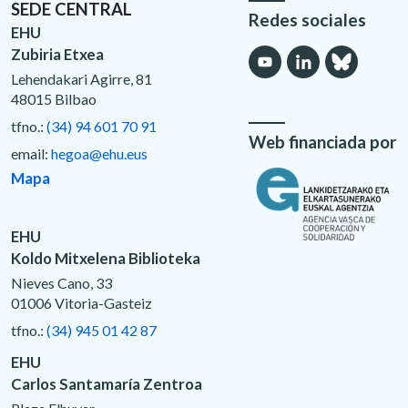
SEDE CENTRAL
Redes sociales
EHU
Zubiria Etxea
Lehendakari Agirre, 81
48015 Bilbao
tfno.:
(34) 94 601 70 91
Web financiada por
email:
hegoa@ehu.eus
Mapa
EHU
Koldo Mitxelena Biblioteka
Nieves Cano, 33
01006 Vitoria-Gasteiz
tfno.:
(34) 945 01 42 87
EHU
Carlos Santamaría Zentroa