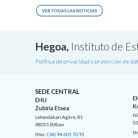
VER TODAS LAS NOTICIAS
Hegoa,
Instituto de E
Política de privacidad y protección de da
SEDE CENTRAL
E
EHU
K
Zubiria Etxea
Ni
Lehendakari Agirre, 81
01
48015 Bilbao
tf
tfno.:
(34) 94 601 70 91