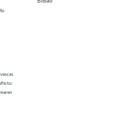
Bilbao
lo
 vascas
flicto:
zearen