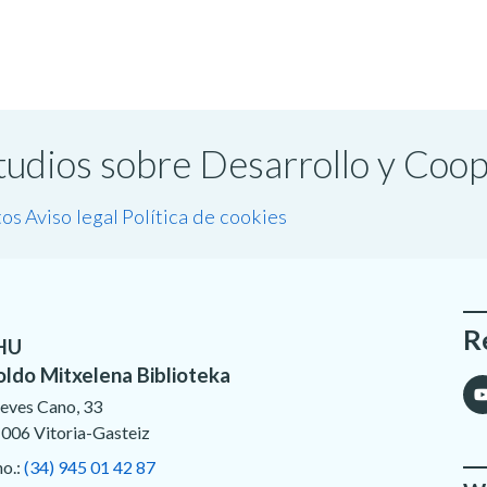
studios sobre Desarrollo y Coo
tos
Aviso legal
Política de cookies
R
HU
oldo Mitxelena Biblioteka
eves Cano, 33
006 Vitoria-Gasteiz
no.:
(34) 945 01 42 87