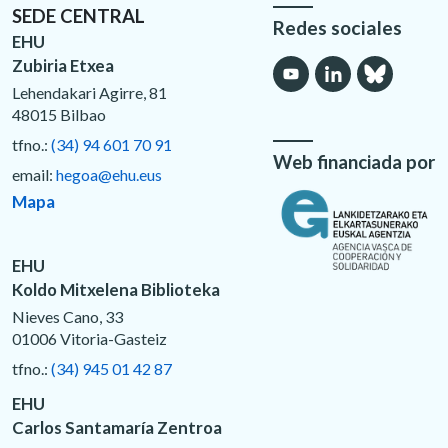
SEDE CENTRAL
Redes sociales
EHU
Zubiria Etxea
Lehendakari Agirre, 81
48015 Bilbao
tfno.:
(34) 94 601 70 91
Web financiada por
email:
hegoa@ehu.eus
Mapa
EHU
Koldo Mitxelena Biblioteka
Nieves Cano, 33
01006 Vitoria-Gasteiz
tfno.:
(34) 945 01 42 87
EHU
Carlos Santamaría Zentroa